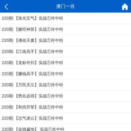
澳门一肖
220期:【珠光宝气】实战①肖中特
220期:【赌经神算】实战①肖中特
220期:【佛祖天書】实战①肖中特
220期:【江南高手】实战①肖中特
220期:【龙标夺归】实战①肖中特
220期:【赚钱高手】实战①肖中特
220期:【万民关注】实战①肖中特
220期:【势在必得】实战①肖中特
220期:【和尚开荤】实战①肖中特
220期:【志气凌云】实战①肖中特
220期:【金钱遍地】 实战①肖中特