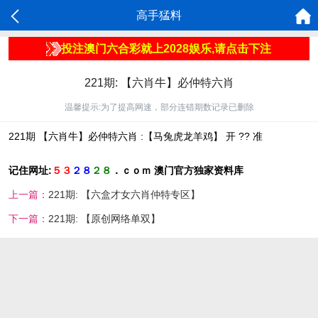
高手猛料
投注澳门六合彩就上2028娱乐,请点击下注
221期: 【六肖牛】必仲特六肖
温馨提示:为了提高网速，部分连错期数记录已删除
221期 【六肖牛】必仲特六肖 :【马兔虎龙羊鸡】 开 ?? 准
记住网址:
５３
２８
２８
．ｃｏｍ 澳门官方独家资料库
上一篇：
221期: 【六盒才女六肖仲特专区】
下一篇：
221期: 【原创网络单双】