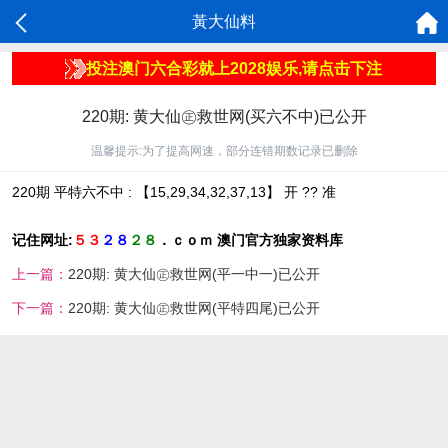
黃大仙料
投注澳门六合彩就上2028娱乐,请点击下注
220期: 黄大仙㊣救世网(买六不中)已公开
温馨提示:为了提高网速，部分连错期数记录已删除
220期 平特六不中 : 【15,29,34,32,37,13】 开 ?? 准
记住网址:
５３
２８
２８
．ｃｏｍ 澳门官方独家资料库
上一篇：
220期: 黄大仙㊣救世网(平一中一)已公开
下一篇：
220期: 黄大仙㊣救世网(平特四尾)已公开