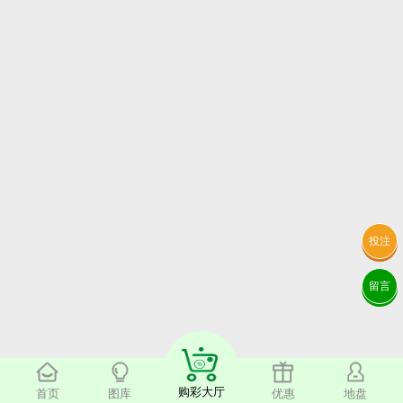
投注
留言
购彩大厅
首页
图库
优惠
地盘