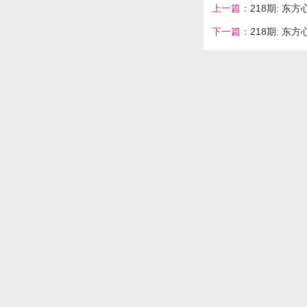
上一篇：
218期: 
下一篇：
218期: 