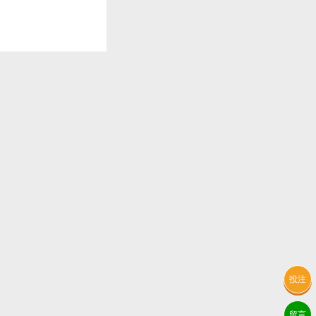
投注
留言