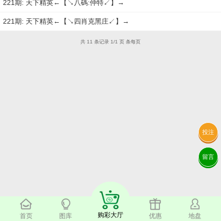
221期: 天下精英←【↘八碼:仲特↙】→
221期: 天下精英←【↘四肖克黑庄↙】→
共 11 条记录 1/1 页 条每页
投注
留言
购彩大厅
首页
图库
优惠
地盘