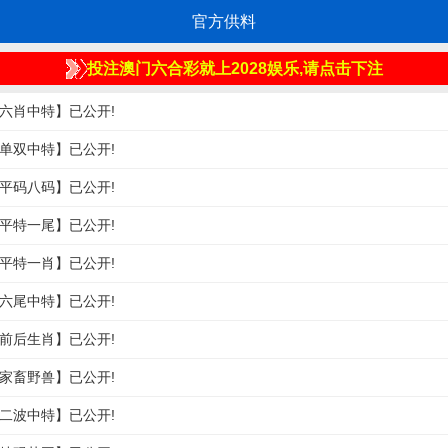
官方供料
投注澳门六合彩就上2028娱乐,请点击下注
【六肖中特】已公开!
【单双中特】已公开!
【平码八码】已公开!
【平特一尾】已公开!
【平特一肖】已公开!
【六尾中特】已公开!
【前后生肖】已公开!
【家畜野兽】已公开!
【二波中特】已公开!