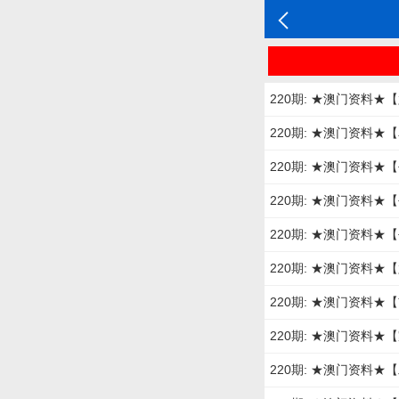
220期: ★澳门资料★
220期: ★澳门资料★
220期: ★澳门资料★
220期: ★澳门资料★
220期: ★澳门资料★
220期: ★澳门资料★
220期: ★澳门资料★
220期: ★澳门资料★
220期: ★澳门资料★