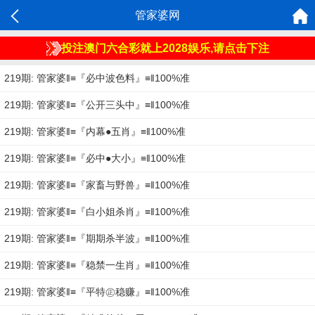
管家婆网
投注澳门六合彩就上2028娱乐,请点击下注
219期: 管家婆‖≡『必中波色料』≡‖100%准
219期: 管家婆‖≡『公开三头中』≡‖100%准
219期: 管家婆‖≡『内幕●五肖』≡‖100%准
219期: 管家婆‖≡『必中●大小』≡‖100%准
219期: 管家婆‖≡『家畜与野兽』≡‖100%准
219期: 管家婆‖≡『白小姐杀肖』≡‖100%准
219期: 管家婆‖≡『期期杀半波』≡‖100%准
219期: 管家婆‖≡『稳禁一生肖』≡‖100%准
219期: 管家婆‖≡『平特㊣稳赚』≡‖100%准