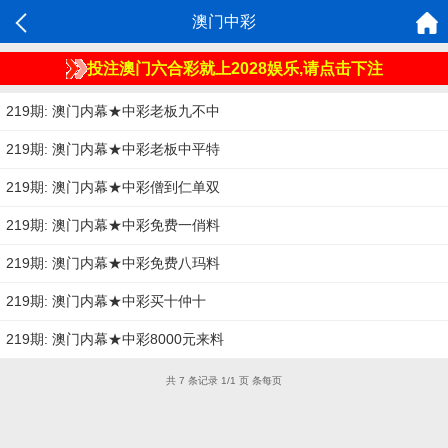
澳门中彩
投注澳门六合彩就上2028娱乐,请点击下注
219期: 澳门内幕★中彩老板九不中
219期: 澳门内幕★中彩老板中平特
219期: 澳门内幕★中彩僧到仁单双
219期: 澳门内幕★中彩免费一俏料
219期: 澳门内幕★中彩免费八玛料
219期: 澳门内幕★中彩买十仲十
219期: 澳门内幕★中彩8000元来料
共 7 条记录 1/1 页 条每页