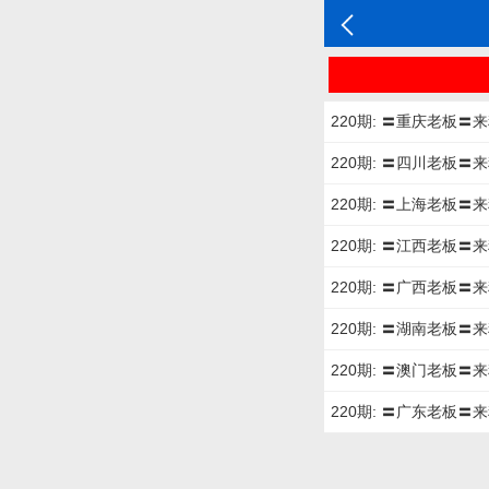
220期: 〓重庆老板〓
220期: 〓四川老板〓
220期: 〓上海老板〓
220期: 〓江西老板〓来
220期: 〓广西老板〓
220期: 〓湖南老板〓
220期: 〓澳门老板〓来
220期: 〓广东老板〓来