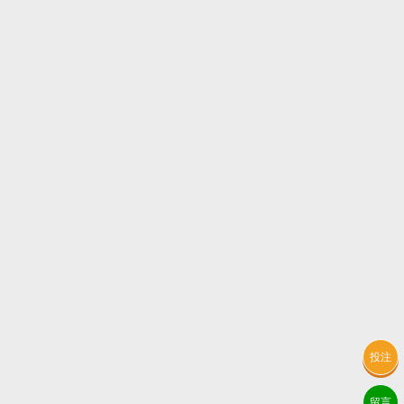
投注
留言