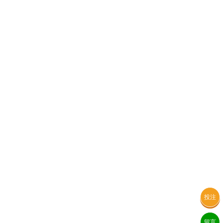
投注
留言