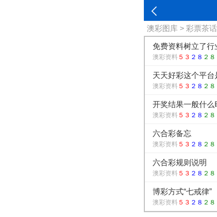
澳彩图库
> 彩票茶
免费资料树立了行
澳彩资料
５３
２８
２８
天天好彩这个平台
澳彩资料
５３
２８
２８
开奖结果一般什么
澳彩资料
５３
２８
２８
六合彩备忘
澳彩资料
５３
２８
２８
六合彩规则说明
澳彩资料
５３
２８
２８
博彩方式“七戒律”
澳彩资料
５３
２８
２８