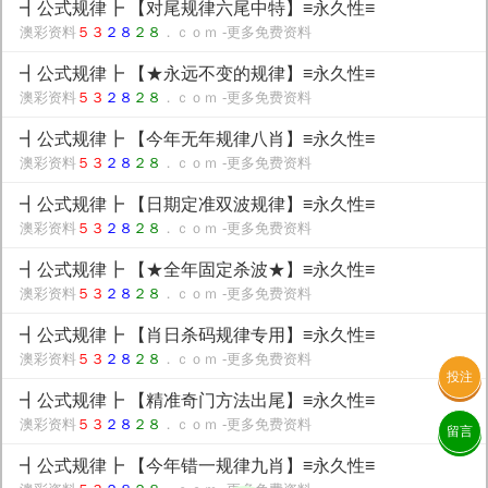
┫公式规律┣ 【对尾规律六尾中特】≡永久性≡
澳彩资料
５３
２８
２８
．ｃｏｍ -更多免费资料
┫公式规律┣ 【★永远不变的规律】≡永久性≡
澳彩资料
５３
２８
２８
．ｃｏｍ -更多免费资料
┫公式规律┣ 【今年无年规律八肖】≡永久性≡
澳彩资料
５３
２８
２８
．ｃｏｍ -更多免费资料
┫公式规律┣ 【日期定准双波规律】≡永久性≡
澳彩资料
５３
２８
２８
．ｃｏｍ -更多免费资料
┫公式规律┣ 【★全年固定杀波★】≡永久性≡
澳彩资料
５３
２８
２８
．ｃｏｍ -更多免费资料
┫公式规律┣ 【肖日杀码规律专用】≡永久性≡
澳彩资料
５３
２８
２８
．ｃｏｍ -更多免费资料
投注
┫公式规律┣ 【精准奇门方法出尾】≡永久性≡
澳彩资料
５３
２８
２８
．ｃｏｍ -更多免费资料
留言
┫公式规律┣ 【今年错一规律九肖】≡永久性≡