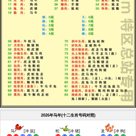
2026年马年(十二生肖号码对照)
马
[冲 鼠]
蛇
[冲 猪]
龙
[冲 狗]