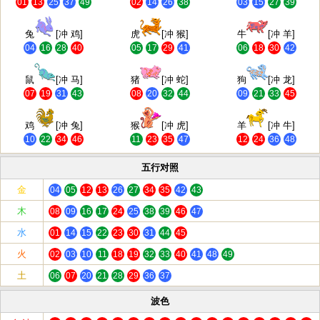
01
13
25
37
49
02
14
26
38
03
15
27
39
兔
[冲 鸡]
虎
[冲 猴]
牛
[冲 羊]
04
16
28
40
05
17
29
41
06
18
30
42
鼠
[冲 马]
猪
[冲 蛇]
狗
[冲 龙]
07
19
31
43
08
20
32
44
09
21
33
45
鸡
[冲 兔]
猴
[冲 虎]
羊
[冲 牛]
10
22
34
46
11
23
35
47
12
24
36
48
五行对照
金
04
05
12
13
26
27
34
35
42
43
木
08
09
16
17
24
25
38
39
46
47
水
01
14
15
22
23
30
31
44
45
火
02
03
10
11
18
19
32
33
40
41
48
49
土
06
07
20
21
28
29
36
37
波色