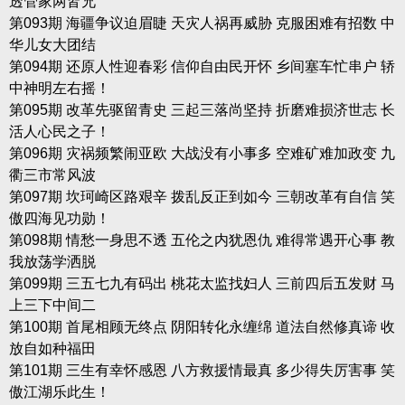
透管家两皆兄
第093期 海疆争议迫眉睫 天灾人祸再威胁 克服困难有招数 中
华儿女大团结
第094期 还原人性迎春彩 信仰自由民开怀 乡间塞车忙串户 轿
中神明左右摇！
第095期 改革先驱留青史 三起三落尚坚持 折磨难损济世志 长
活人心民之子！
第096期 灾祸频繁闹亚欧 大战没有小事多 空难矿难加政变 九
衢三市常风波
第097期 坎珂崎区路艰辛 拨乱反正到如今 三朝改革有自信 笑
傲四海见功勋！
第098期 情愁一身思不透 五伦之内犹恩仇 难得常遇开心事 教
我放荡学洒脱
第099期 三五七九有码出 桃花太监找妇人 三前四后五发财 马
上三下中间二
第100期 首尾相顾无终点 阴阳转化永缠绵 道法自然修真谛 收
放自如种福田
第101期 三生有幸怀感恩 八方救援情最真 多少得失厉害事 笑
傲江湖乐此生！