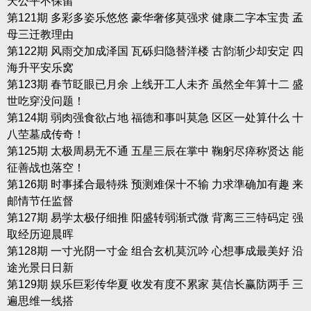
天公平不保留
第121期 多彩多姿乐悠悠 豪华奢侈莫强求 健康二字本宝贵 孟
母三迁教理由
第122期 风雨交加成泽国 瓦砾归隐替洋楼 古韵渐少却安定 四
海升平安乐窝
第123期 春节眨眼已月余 上线开工人未齐 虽然全年算十二 盛
世吃穿没问题！
第124期 弱肉强食欲占地 福德和事叫莫急 区区一处算什么 十
八茔墓成传奇！
第125期 太极周易无不通 五星三辰在掌中 鞠躬尽瘁称贤达 能
征善战也落空！
第126期 时事揉合最特殊 预测难保十不输 力求準确加有趣 来
邮情节任监督
第127期 易学太极仔细推 阳盛转弱渐式微 背离三三特码定 强
取经历迎晨晖
第128期 一寸光阴一寸金 组合玄机莫沉吟 心想事成最美好 沿
途光景日日新
第129期 娱乐巨彩传华夏 收发有度不累家 莫信长赢防两手 三
遍思维一线搭