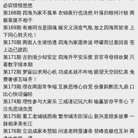
必叹惜恨悠悠
第168期 四海为家不孤单 衣锦夜行也淡然 叶落归根何计较 两
极靠拢不相干
第169期 有难同当是国魂 赈灾义演造气氛 放之四海而皆准 上
下同心胜天伦！
第170期 两面人生谁悟透 四海为家愿奔波 呼啸而过羞回首 苍
上边已蹉跎
第171期 古韵渐少却安定 四海升平安乐窝 弃官寻母得欢聚 只
看数字猜本期
第172期 梦寐以求用心机 功成名就不咋地 眼望天空回忆美 免
费奢侈五味齐！
第173期 理在两面常争端 互换思维心自宽 份量斟酌言九鼎 口
比心快话偏轻
第174期 理性参与大家乐 三戒谨记玩六和 输赢皆存平常心 下
注先思须负责
第175期 重工老城镇西南 繁华城市距深山 新兴直辖多故事 一
脉相承美长江
第176期 立说成家本慧聪 问道老聘显谦恭 登峰造极也互补 两