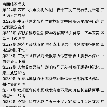
商团结不懦夫
第224期 四五书头点玄机 谁能一夜十三次 三兄有势走幸运 开
头结尾定有局
第225期 牛兄猪弟来报喜 羊前蛇到龙中间 头蓝尾绿特码家 红
波双数定会来
第226期 多彩多姿乐悠悠 豪华奢侈莫强求 健康二字本宝贵 孟
母三迁教理由
第227期 经济奇迹城市化 供不应求论房价 升降预测持两极 四
条遏制怕不怕？
第228期 二次三番搞谈判 最恨暴力假慈善 自由脚步不停止 中
国奇迹天下看！
第229期 人留尊奉吾留节 影响各异无差别 粽子飘香聊记忆 三
亲二戚送和谐
第230期 洞府福地修道缘 基督感化唯信天 愁思转移成佛法 九
州传播两相连
第231期 娱乐巨彩传华夏 收发有度不累家 莫信长赢防两手 三
遍思维一线搭
第232期 今期生肖有火花 二五一十发大家 蓝头生肖出红蓝 红