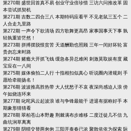
第270期 盛世回首真不易 创业守业倍珍惜 三访六问推改革 固
本尝试抓契机
第271期 吉数二四合三八 本期特码应看平 不见老鼠三五个 二
人合走九里路
第272期 一声令下欲清场 四方歌舞更高昂 家事国事天下事 孰
轻孰重皆茫然！
第273期 拼搏摆脱恨贫苦 天道酬勤也照顾 三年一闰好坏轮 富
贵勿忘来时路
第274期 赌瘾大开抓飞钱 缓急各异总难闲 刺激莫取娱有度 藏
宝应在一八间
第275期 媒体偷拍二人行 十指相扣似真心 听说圈内潜规则 手
愿给牵能扬名！
第276期 波波推高胜热带 大人忧愁子不哀 夜深尚感迫人浪 傍
午如烧连环来
第277期 叱咤风云起波浪 谁与争锋最能干 进退有据称好手 本
期象形猜猜看
第278期 翠柏苍山本野趣 荆棘满布步难移 二度迁徒几不信 九
曲坑涧草离离
第279期 阴晴交替两匆匆 三阳开泰春已浓 聚散依依为探索 际