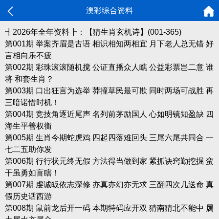
澳彩综合资料
┫2026年全年资料┣：【猜生肖玄机诗】(001-365)
第001期 举案齐眉是古语 相识相知两相宜 月下老人总无错 好
言相向乐不疲
第002期 彩珠滚滚随机搅 公证直播众人瞧 公益彩票岂二意 谁
将 和套生肖？
第003期 口出狂言为选举 莽撞草民最可欺 同时两场可战胜 再
三暗诺惜时机！
第004期 竞技角逐近尾声 名列前茅励国人 心如明镜知盈缺 四
海生平善权衡
第005期 生肖今期蛇虎鸡 四起四落难回头 三尾六尾共同合 一
七二五助你发
第006期 行行状元终无假 方法得当做到家 紧抓诀窍勤挖掘 蛮
干虽勇如盲瞎！
第007期 虔诚皈依志深修 亦真亦幻亦无求 三翻四次几送命 真
假历史话西游
第008期 鼠前龙后开一码 本期特码应开双 猜南猜北不能中 属