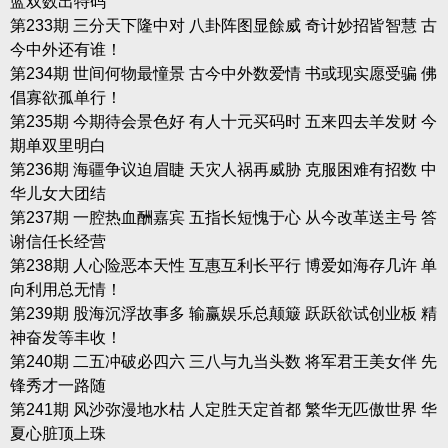
蓝双数出特码
第233期 三分天下隆中对 八卦阵图显餘威 奇计妙招皆智慧 古
今中外还有谁！
第234期 世间何物最憧景 古今中外数爱情 书或现实愿受骗 佛
倡寡欲孤单行！
第235期 今期待会景色好 有人十元买码时 五来四去羊发财 今
期单双里明白
第236期 海疆争议迫眉睫 天灾人祸再威胁 克服困难有招数 中
华儿女大团结
第237期 一腔热血酬嘉宾 五指长短愧于心 从今改革送主号 答
谢信任长经营
第238期 人心险恶本天性 互惠互利长平行 博爱如海存几许 单
向利用总无情！
第239期 股海沉浮故事多 输赢娱乐总颠簸 跃跃欲试创业板 精
神奋发等丰收！
第240期 二五冲破必四六 三八与九当头数 将军君王美女伴 先
锋秀才一路随
第241期 风沙弥漫地水枯 人定胜天定首都 繁华无匹傲世界 华
夏心脏顶上珠