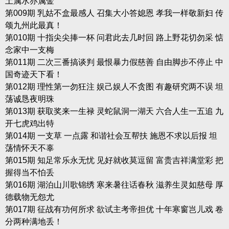
土属水亦属金
第009期 乳姑不盒最感人 召集大小答媳恩 孝我一样敬新妇 传
颂九州此最真！
第010期 十指尖尖捧一杯 问君此去几时回 路上野花切勿采 惦
念家中一支梅
第011期 二次三番搞谈判 最恨暴力假慈善 自由脚步不停止 中
国奇迹天下看！
第012期 理性第一勿狂注 娱己娱人不贪图 有趣研究两不误 坦
荡诚恳夜明珠
第013期 获取奖来一生禄 灵蛇鼠洞一湖天 六合人生一五追 九
开七虎鸡出特
第014期 一支草 一点露 和谐社会互帮扶 施恩不求以后报 坦
荡情怀天不辜
第015期 知足常乐永无忧 见好就收莫逗留 富贵吉祥满堂彩 把
握得当不怕丢
第016期 湖泊山川歌锦绣 寒来暑往话春秋 滋养生灵如慈母 厚
德载物无怨尤
第017期 征战有功何所求 欲试主考帝担优 十年寒窗岂儿戏 卷
分两种满地丢！