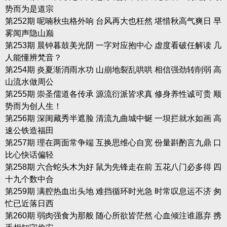
势而为是道宗
第252期 呢喃秋虫格外响 台风再大也枉然 堪惜秋高气爽日 早
雾闻声隐山巅
第253期 晨钟暮鼓美光阴 一字对应抱中心 虚度看破任解读 几
人能懂辨梵音？
第254期 炎夏渐消雨水功 山崩地裂乱哄哄 相信强劲转削弱 高
山流水做周公
第255期 崇圣儒道各传承 源流衍派皆求真 修身养性诚可贵 顺
势而为创人生！
第256期 深闺藏秀半遮脸 清流九曲城中蜒 一坝拦就水如画 高
速公铁造福田
第257期 理在两面常争端 互换思维心自宽 份量斟酌言九鼎 口
比心快话偏轻
第258期 六合蛇头木为好 鼠为先锋走在前 五花八门必多得 四
十九个数中合
第259期 满腔热血出头地 难挡循环时光急 时常叹息运不济 匆
忙已近落日西
第260期 弱肉强食为那般 随心所欲皆茫然 心血倾注谁愿弃 携