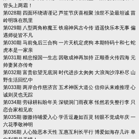
管头上两霜！
第028期 四面环绕请谨记 芦笙节庆喜相聚 浊世不染最坦诚 苗
岭明珠在凯里
第029期 八型两角称魔王 铁扇神风古今传 逍遥快乐本无事 偏
遇师徒皆不凡
第030期 马前兔后三合狗 一片天机定虎狗 本期特码十和七 蛇
虎本是一家亲
第031期 精忠报国一生志 因敬成神再加持 正顺香火传四海 元
帅妻舅亦传奇
第032期 富贵欲望无底洞 时代进步太匆匆 大浪淘沙淳朴尽 山
野生活回忆中
第033期 两岸合作慈济宫 五术神医大道公 信仰从来难推理 心
诚则灵也无踪
第034期 劳碌耕耘盼年关 深锁洞门雨夜寒 怅然若失整行李 只
恋合家相见欢
第035期 嗷嗷待哺爱入心 学舌逗趣如百灵 转眼不觉成年庆 一
六花季敬神明
第036期 人心险恶本天性 互惠互利长平行 博爱如海存几许 单