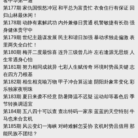
者中华第一通
第177期 家仇国恨怒冲冠 和平总为富贵忙 衣食住行有保证 回
归山林最休闲！
第178期 动静有素解武功 内外兼修日贯通 机警敏捷有长劲 强
身健体贵守中
第179期 世纪主题谋发展 民主和谐日加强 暴动求独走偏激 表
里两失全白忙！
第180期 梅开二度最惊喜 连升三级曾几许 左右逢源无思烦 人
生常遇身心怡
第181期 努力相同成就异 七彩人生赋传奇 环境时势虽关键 志
在四方乃根基
第182期 相生相克喻万物 甲子冲合算运途 阴阳卦象常变化 彩
乐独家夜明珠
第183期 夏日来袭不经意 防暑降温不迟疑 运动却等暮色后 季
节转换调适宜
第184期 五八四十可以查 查出特码一家亲 蓝蓝的天空特别 牛
马也来合玄机
第185期 风云变幻一海峡 对峙难解怎妥协 玄机时势且借用 那
能民族不团结？