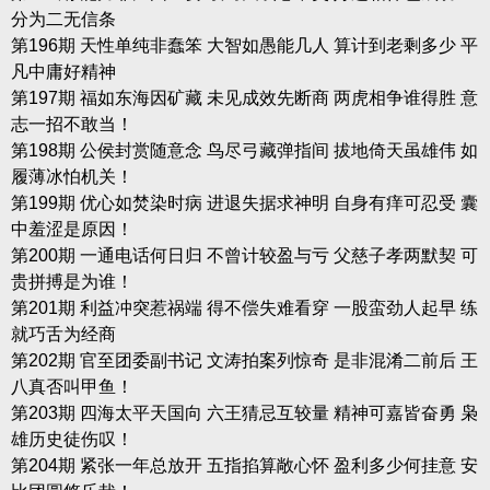
分为二无信条
第196期 天性单纯非蠢笨 大智如愚能几人 算计到老剩多少 平
凡中庸好精神
第197期 福如东海因矿藏 未见成效先断商 两虎相争谁得胜 意
志一招不敢当！
第198期 公侯封赏随意念 鸟尽弓藏弹指间 拔地倚天虽雄伟 如
履薄冰怕机关！
第199期 优心如焚染时病 进退失据求神明 自身有痒可忍受 囊
中羞涩是原因！
第200期 一通电话何日归 不曾计较盈与亏 父慈子孝两默契 可
贵拼搏是为谁！
第201期 利益冲突惹祸端 得不偿失难看穿 一股蛮劲人起早 练
就巧舌为经商
第202期 官至团委副书记 文涛拍案列惊奇 是非混淆二前后 王
八真否叫甲鱼！
第203期 四海太平天国向 六王猜忌互较量 精神可嘉皆奋勇 枭
雄历史徒伤叹！
第204期 紧张一年总放开 五指掐算敞心怀 盈利多少何挂意 安