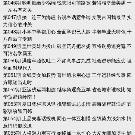
第046期 聪明细緻少祸端 锐志阳刚前路宽 若得相济最美满 一
一左右有玄关
第047期 接二连三为海疆 各说各话惹争端 文明古国我最早 实
力信心敢冲关
第048期 小学中学都用心 全面学识已大龄 半老毕业无特色 十
八前后宜专精
第049期 盖世英雄力拔山 破釜沉舟把名扬 宜将剩勇追穷寇 不
可沽名学霸王
第050期 满腹牢骚仅吐二 不如意事占九成 社会进步能应变 坦
然面对现代人
第051期 金钱美女加权势 普世追求用心思 三年运转经常事 四
方顺遂当走时
第052期 亚运残运两相连 继续角逐亮五羊 省会城市谁敢比 繁
华贸易镇岭南！
第053期 夏日凭栏凉风轻 挽臂细语总柔情 碧海隔岸鼓浪屿 五
彩缤纷耀四邻
第054期 上品夫妻话投机 同心一体互相惜 金钱势力淡如水 情
意绵绵似胶漆
第055期 人格魅力观言行 始终如一永恒心 大爱无疆加博学 勤