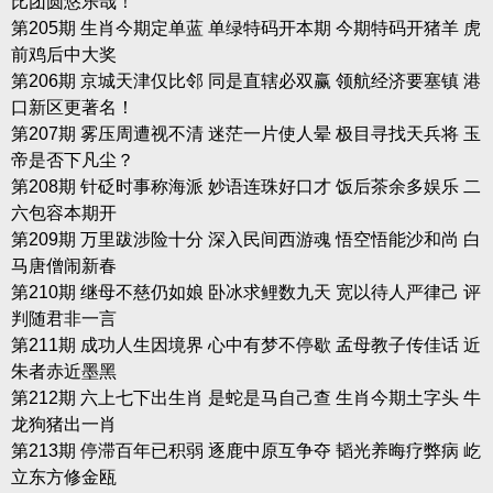
比团圆悠乐哉！
第205期 生肖今期定单蓝 单绿特码开本期 今期特码开猪羊 虎
前鸡后中大奖
第206期 京城天津仅比邻 同是直辖必双赢 领航经济要塞镇 港
口新区更著名！
第207期 雾压周遭视不清 迷茫一片使人晕 极目寻找天兵将 玉
帝是否下凡尘？
第208期 针砭时事称海派 妙语连珠好口才 饭后茶余多娱乐 二
六包容本期开
第209期 万里跋涉险十分 深入民间西游魂 悟空悟能沙和尚 白
马唐僧闹新春
第210期 继母不慈仍如娘 卧冰求鲤数九天 宽以待人严律己 评
判随君非一言
第211期 成功人生因境界 心中有梦不停歇 孟母教子传佳话 近
朱者赤近墨黑
第212期 六上七下出生肖 是蛇是马自己查 生肖今期土字头 牛
龙狗猪出一肖
第213期 停滞百年已积弱 逐鹿中原互争夺 韬光养晦疗弊病 屹
立东方修金瓯