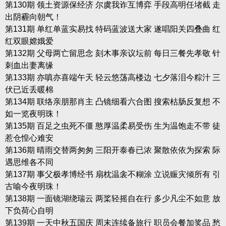
第130期 领土资源保经济 尔虞我诈互博弈 手段高明任堵截 走
出阴霾向朝气！
第131期 单红单蓝实易找 特码蓝波送大家 遂唱阳关四叠曲 红
红双眼嫦娥爱
第132期 父母两亡留思念 刻木事亲议坛前 每日三餐先孝敬 针
刺血出妻离缘
第133期 亦嗔亦喜端午天 轻云悠荡高楼边 七夕落泪今粽汁 三
伏已近丢暖棉
第134期 联络亲朋那肖主 凸镜细看六合图 搜索枯肠反复想 不
如一览夜明珠！
第135期 百足之虫死不僵 憨厚温柔易受伤 生为温饱走不带 徒
惹仓惶心难安
第136期 晴雨交替两匆匆 三阳开泰春已浓 聚散依依为探索 际
遇思维各不同
第137期 事父极孝博经书 扇枕温衾不糊涂 立说赈灾倾所有 引
古喻今夜明珠！
第138期 一面镜湖绕瑞云 两桨轻摇自在行 多少凡尘不如意 放
下负荷心自明
第139期 一天中秋五国庆 周末连续备旅行 职员会餐加奖品 愁