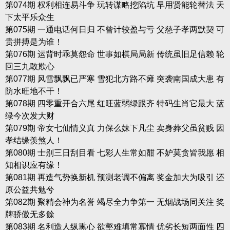
第074期 权利相连易斗争 玩转谋略挖陷坑 早用贤能轮替法 天
下太平乐众生
第075期 一通电话何日归 不曾计较盈与亏 父慈子孝两默契 可
贵拼搏是为谁！
第076期 运背时乖莫怨命 世事如棋局局新 传统虽旧足信赖 轮
回三九敢欺心
第077期 风雪飘飘已严寒 雪犯北方路不瘫 突袭南国成大患 有
防水旺地不干！
第078期 四零重开合六尾 红旺蓝弱绿跟齐 特码生肖它最大 蓝
绿今次发大财
第079期 帝女七仙情义真 力保么妹下凡尘 卖身葬父虽贫贱 因
孝结缘羡煞人！
第080期 士别三日刮目看 七彩人生常如酣 不妒莫贪皆我愿 相
知相识应有缘！
第081期 再造气势换新机 预测老调不偏离 奖金加大为吸引 还
原公益共勉兮
第082期 聚精会神为名誉 竭尽全力争第一 无烟战场同关注 奖
牌骄傲无多餘
第083期 名利造人纵熏心 欲壑难填常寡情 优劣长短两面性 四