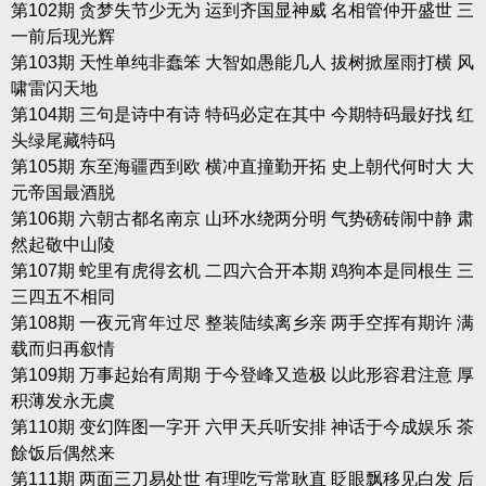
第102期 贪梦失节少无为 运到齐国显神威 名相管仲开盛世 三
一前后现光辉
第103期 天性单纯非蠢笨 大智如愚能几人 拔树掀屋雨打横 风
啸雷闪天地
第104期 三句是诗中有诗 特码必定在其中 今期特码最好找 红
头绿尾藏特码
第105期 东至海疆西到欧 横冲直撞勤开拓 史上朝代何时大 大
元帝国最酒脱
第106期 六朝古都名南京 山环水绕两分明 气势磅砖闹中静 肃
然起敬中山陵
第107期 蛇里有虎得玄机 二四六合开本期 鸡狗本是同根生 三
三四五不相同
第108期 一夜元宵年过尽 整装陆续离乡亲 两手空挥有期许 满
载而归再叙情
第109期 万事起始有周期 于今登峰又造极 以此形容君注意 厚
积薄发永无虞
第110期 变幻阵图一字开 六甲天兵听安排 神话于今成娱乐 茶
餘饭后偶然来
第111期 两面三刀易处世 有理吃亏常耿直 眨眼飘移见白发 后