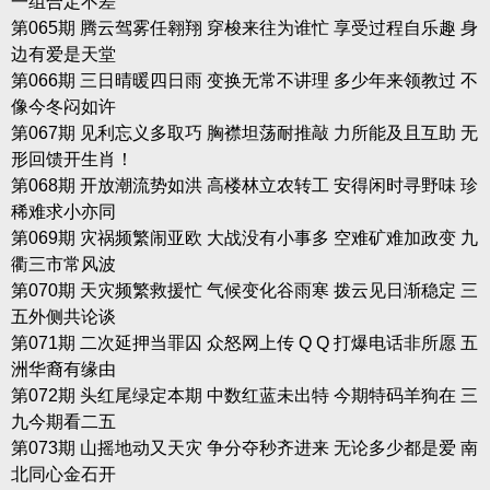
一组合定不差
第065期 腾云驾雾任翱翔 穿梭来往为谁忙 享受过程自乐趣 身
边有爱是天堂
第066期 三日晴暖四日雨 变换无常不讲理 多少年来领教过 不
像今冬闷如许
第067期 见利忘义多取巧 胸襟坦荡耐推敲 力所能及且互助 无
形回馈开生肖！
第068期 开放潮流势如洪 高楼林立农转工 安得闲时寻野味 珍
稀难求小亦同
第069期 灾祸频繁闹亚欧 大战没有小事多 空难矿难加政变 九
衢三市常风波
第070期 天灾频繁救援忙 气候变化谷雨寒 拨云见日渐稳定 三
五外侧共论谈
第071期 二次延押当罪囚 众怒网上传 Q Q 打爆电话非所愿 五
洲华裔有缘由
第072期 头红尾绿定本期 中数红蓝未出特 今期特码羊狗在 三
九今期看二五
第073期 山摇地动又天灾 争分夺秒齐进来 无论多少都是爱 南
北同心金石开