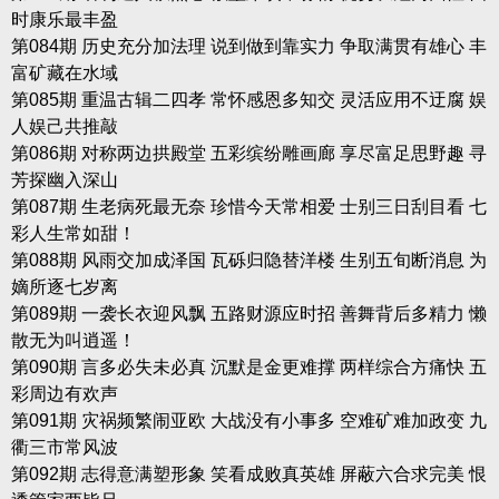
时康乐最丰盈
第084期 历史充分加法理 说到做到靠实力 争取满贯有雄心 丰
富矿藏在水域
第085期 重温古辑二四孝 常怀感恩多知交 灵活应用不迂腐 娱
人娱己共推敲
第086期 对称两边拱殿堂 五彩缤纷雕画廊 享尽富足思野趣 寻
芳探幽入深山
第087期 生老病死最无奈 珍惜今天常相爱 士别三日刮目看 七
彩人生常如甜！
第088期 风雨交加成泽国 瓦砾归隐替洋楼 生别五旬断消息 为
嫡所逐七岁离
第089期 一袭长衣迎风飘 五路财源应时招 善舞背后多精力 懒
散无为叫逍遥！
第090期 言多必失未必真 沉默是金更难撑 两样综合方痛快 五
彩周边有欢声
第091期 灾祸频繁闹亚欧 大战没有小事多 空难矿难加政变 九
衢三市常风波
第092期 志得意满塑形象 笑看成败真英雄 屏蔽六合求完美 恨