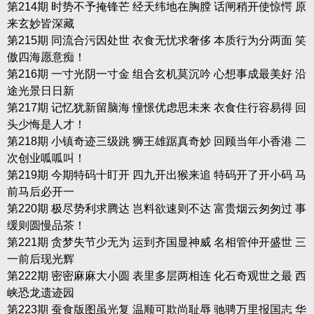
第214期 时势不予掩锋芒 经天纬地在胸膛 话闸稍开使惊愕 原
来玄妙皆深藏
第215期 同流合污因处世 衣食无忧求奢侈 本质行为分两面 笑
傲四海愿意痴！
第216期 一寸光阴一寸金 组合玄机莫沉吟 心想事成最美好 沿
途光景日日新
第217期 记忆犹新留脑海 憧憬优虑思未来 衣食住行容易得 回
头少悔是人才！
第218期 小镇奇迹三级跳 狮王雄踞真奇妙 回顾当年小香港 二
次创业呱呱叫！
第219期 今期特码十盯开 四九开出猴来追 特码开了开小码 马
前马后必开一
第220期 极尽势利求腾达 岂料欲速则不达 富贵烟云匆匆过 事
缓则圆慢品茶！
第221期 贪梦失节少无为 运到齐国显神威 名相管仲开盛世 三
一前后现光辉
第222期 密密麻麻大小圆 表里多层两相连 化石奇观世之最 西
峡恐龙遗迹园
第223期 蚕食版图虽光复 温顺可欺尚耻辱 驰骋万里报国志 华