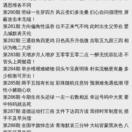
遇思维各不同
第280期 劳碌一生穿四方 风云变幻多沧桑 扪心自问倡理性 屏
蔽攻击本无端！
第281期 方向偏角性温吞 位不正来气不纯 此时出生父旁在 婴
儿缄默表天伦
第282期 三通鼓角四更鸡 日色高升月低微 吉取五九跟三四 相
识为晚二六庆
第283期 天增岁月人增岁 五零零五零二点 一醉无忧容乱语 不
管头上两鬓霜！
第284期 举步维艰难睹物 回头乍见夜明珠 朴实流畅更有趣 多
少权衡可开出！
第285期 两手五指有长短 彩珠随机任意转 预测难免遇低潮 理
性小赌能心欢
第286期 今期生肖头还绿 一左一右数相反 幸运号码中大奖 要
中特码就去死
第287期 道德运动打三俗 文件下达四方读 焉得时常制度化 措
手不及早兴儒
第288期 全国半旗悼念浓 青海默哀三分钟 大站皆蒙黑灰色 八