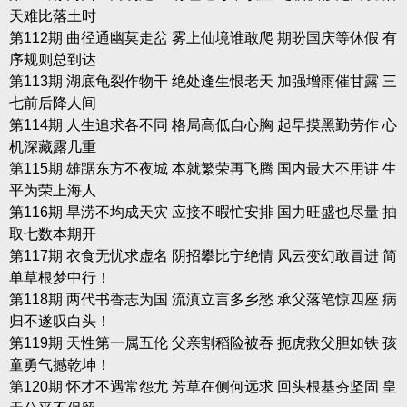
天难比落土时
第112期 曲径通幽莫走岔 雾上仙境谁敢爬 期盼国庆等休假 有
序规则总到达
第113期 湖底龟裂作物干 绝处逢生恨老天 加强增雨催甘露 三
七前后降人间
第114期 人生追求各不同 格局高低自心胸 起早摸黑勤劳作 心
机深藏露几重
第115期 雄踞东方不夜城 本就繁荣再飞腾 国内最大不用讲 生
平为荣上海人
第116期 旱涝不均成天灾 应接不暇忙安排 国力旺盛也尽量 抽
取七数本期开
第117期 衣食无忧求虚名 阴招攀比宁绝情 风云变幻敢冒进 简
单草根梦中行！
第118期 两代书香志为国 流滇立言多乡愁 承父落笔惊四座 病
归不遂叹白头！
第119期 天性第一属五伦 父亲割稻险被吞 扼虎救父胆如铁 孩
童勇气撼乾坤！
第120期 怀才不遇常怨尤 芳草在侧何远求 回头根基夯坚固 皇