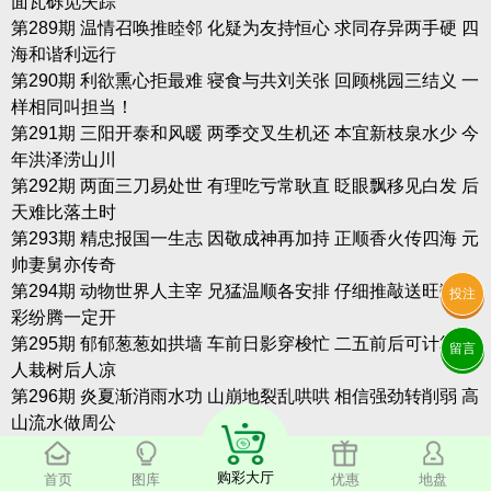
面瓦砾觅失踪
第289期 温情召唤推睦邻 化疑为友持恒心 求同存异两手硬 四
海和谐利远行
第290期 利欲熏心拒最难 寝食与共刘关张 回顾桃园三结义 一
样相同叫担当！
第291期 三阳开泰和风暖 两季交叉生机还 本宜新枝泉水少 今
年洪泽涝山川
第292期 两面三刀易处世 有理吃亏常耿直 眨眼飘移见白发 后
天难比落土时
第293期 精忠报国一生志 因敬成神再加持 正顺香火传四海 元
帅妻舅亦传奇
第294期 动物世界人主宰 兄猛温顺各安排 仔细推敲送旺数 七
投注
彩纷腾一定开
第295期 郁郁葱葱如拱墙 车前日影穿梭忙 二五前后可计算 前
留言
人栽树后人凉
第296期 炎夏渐消雨水功 山崩地裂乱哄哄 相信强劲转削弱 高
山流水做周公
第297期 两面三刀易处世 有理吃亏常耿直 眨眼飘移见白发 后
天难比落土时
购彩大厅
首页
图库
优惠
地盘