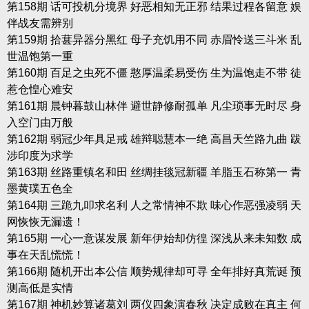
第158期 话可投机分境界 好恶相知无正邪 结果过程各留意 娱
伴战友需辨别
第159期 拾葚异器分黑红 母子充饥用不同 赤眉怜送三斗米 乱
世温饱第一重
第160期 百足之虫死不僵 憨厚温柔易受伤 生为温饱走不带 徒
惹仓惶心难安
第161期 晨钟暮鼓山林伴 避世静修耐孤单 凡尘琐事无时尽 身
入空门由万般
第162期 弱冠少年具足戒 雄辩聪慧本一绝 高昌天竺路九曲 跋
涉印度为求学
第163期 丝路重镇名和田 丝绸挂毯冠新疆 羊脂玉石称第一 青
墨黄璞五色全
第164期 三跪九叩求名利 人之常情神不欺 味心作恶强凌弱 天
网恢恢无漏遗！
第165期 一心一意谋发展 新年伊始却仿徨 深浅从来未知数 成
事在天乱慌慌！
第166期 随机开出本公信 顺势规律却可寻 全年排好真荒诞 预
测高低是实情
第167期 神机妙算诸葛刘 两仪四象演春秋 决定成败在真主 何