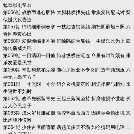
勉奉献史留名
第056期 战败而逃心胆怯 大脚林侯找失鞋 举旗复转配成对 疑
似援兵反告捷！
第057期 绵绵细雨倒春寒 一枝红杏锁笑颜 期扫阴霾旭日照 六
合同春暖心田
第058期 爱恨缠绵累香港 消除隔阂为赢钱 一生娱乐此为上 四
海传播威力强！
第059期 一日清闲一日仙 街巷纵横任流连 命里有时终须有 康
乐友爱是天堂
第060期 辛勤构筑稍见端 随心所欲业不专 闭门造车频施压 六
神无主靠何方？
第061期 一寸光阴一寸金 组合玄机莫沉吟 相识相聚与相知 来
生隔世不如时
第062期 改革先驱留青史 三起三落尚坚持 折磨难损济世志 长
活人心民之子！
第063期 烽火岁月难如愿 满腔热血慕西方 因缘际会偷出境 恶
比虎狼沙漠滩
第064期 少住古厝闹喳喳 话题虽多天不塌 如今猜码用电话 二