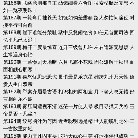
第186期 联络亲朋那肖主 凸镜细看六合图 搜索枯肠反复想 不
如一览夜明珠！
第187期 一轮弯月挂苍天 如镰如钩羞露颜 路人匆忙问途径 对
接平行可向前
第188期 崖下谁能分荣耻 狱中反复闹绝食 卸任元首面司法 回
忆平凡已太迟！
第189期 梅开二度最惊喜 连升三级曾几许 左右逢源无思烦 人
生常遇身心怡
第190期 一幕惨剧天地暗 六月飞霜小花残 周公难解千秋噩 面
面相靓心胆寒！
第191期 喜怒忧思悲恐惊 畏惧最是乐克星 雄跨九州乃天性 娇
贵人生自双亲
第192期 举案齐眉是古语 相识相知两相宜 月下老人总无错 好
言相向乐不疲
第193期 雾压周遭视不清 迷茫一片使人晕 极目寻找天兵将 玉
帝是否下凡尘？
第194期 绞尽脑汁为何因 近者聪明远是精 世人能脱利之外 二
一吉数重如轻
第195期 能力非凡固重要 取巧天线心中笑 好运相伴也成功 一