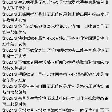
第018期 生老病死最无奈 珍惜今天常相爱 携手并肩最简单 莫
羡人飞千里外！
第019期 彩赌两样可暴利 五彩缤纷易着迷 跳出圈外提高度 玩
转盈亏皆心怡
第020期 负母逃难贼犯频 哀求得免总真情 如一自律佣奉母 五
官中郎扬美名
第021期 快捷聪敏有霸气 心念专注志不移 神化皆因通灵性 仔
细推敲识玄机
第022期 养子不教父之过 严管唠叨铸大错 二线皇帝逾规矩 五
州盛世无灾祸
第023期 不如意者困生活 骇人听闻飞横祸 摘取相聚相知缘 短
暂持久莫错过
第024期 望眼欲穿十里亭 忠孝两字植人心 涌泉跃鲤全凑足 完
整传承选细精
第025期 冠冕堂皇俏门面 五彩缤纷是厅堂 足浴指压偶谈笑 四
肢放松暂悠然
第026期 杂草丛生凿坟地 石珠成排问事宜 自作主张惹师怒 剩
两三颗是时机
第027期 天增岁月人增岁 春满乾坤福满堂 一醉无优容乱语 不