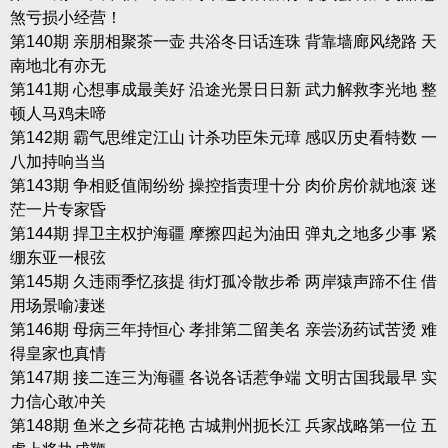
煞亏损小经营！
第140期 亲朋相聚茶一壶 共浴冬日话连珠 背靠墙廊风绕路 天
南地北有亦无
第141期 心想事成最美好 沿途光景日日新 武力解救李光地 整
顿人马鸡未啼
第142期 霸气思维定江山 计杀功臣朱元璋 感叹历史看特数 一
八加持响当当
第143期 争相贬值闹纷纷 操控指责理十分 肉价房价就地滚 迷
茫一片专家昏
第144期 捍卫主权护海疆 摩擦四起为油田 弹丸之地多少事 紧
绷东亚一根弦
第145期 久违雨季忆孩提 街灯孤冷散步希 两岸猿声蹄不住 借
用场景喻凄迷
第146期 母病三年持恒心 孝排第二留美名 亲尝汤药试苦烫 难
得皇家也真情
第147期 接二连三为海疆 各说各话惹争端 文明古国我最早 实
力信心敢冲关
第148期 鱼米之乡荷花艳 古城荆州扼长江 兵家战略第一位 五