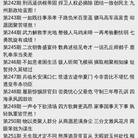
第242期 刑讯逼供根蒂固 捍卫人权必摘除 团结一致创民主 九
州新政绘蓝图！
第243期 一如既往事亲孝 子路负米百里遥 驷马高车虽富贵 却
愿团聚苦堪熬！
第244期 武力解救李光地 整顿人马鸡未啼 一再考验删怯弱 七
勇凯旋有成绩！
第245期 二次朝鲁盛宴待 数典述祖见奇才 一说孔丘师郯子 鹿
乳奉亲当美差
第246期 不如意者困生活 骇人听闻飞横祸 摘取相聚相知缘 短
暂持久莫错过
第247期 兵临长安满口仁 世遗古迹华夏门 今非昔比不堪忆 恨
透皇帝杀功臣
第248期 履新惊惕辞官归 尝粪忧心父垂危 守制三年尊孔训 四
海承风因鼓吹
第249期 一声令下欲清场 四方歌舞更高昂 家事国事天下事 孰
轻孰重皆茫然！
第250期 物以类聚人群分 从商愿惹满身尘 三分文雅风花月 两
眼笨拙为谋生
第251期 天生我才定不同 憨厚诡异常盲从 无暇碧玉何处找 顺