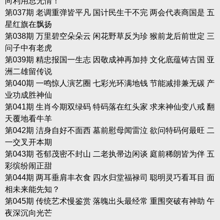
向利用总无情！
第037期 老调重弹皆平凡 国计民生干不完 两会代表商国是 五
星红旗在飘扬
第038期 万里碧空朵朵云 闲花野草反为珍 猴前龙后前世定 三
问子中有老虎
第039期 精忠报国一生志 因敬成神再加持 文化底蕴铸古国 亚
洲二雄留传说
第040期 一鸣惊人演艺圈 七彩光环满地钱 节能减排兼无碳 产
业功成胜神仙
第041期 生肖今期双绿码 特码落在红头家 求来神仙变八戒 翻
天覆地看牛羊
第042期 洁身自好不面西 墓前慰母闻雷泣 欲问特码何最旺 二
一交叉开本期
第043期 苍郁茂密不封山 二老执帚边闲谈 庭前稀朗皆为伴 五
彩缤纷闹正甜
第044期 两耳垂肩丰衣食 四水归堂福禄司 聪明灵巧看耳目 面
相未来能先知？
第045期 传统艺术慢鉴赏 落魄出头最经常 重围突破有神助 午
夜深沉向光芒