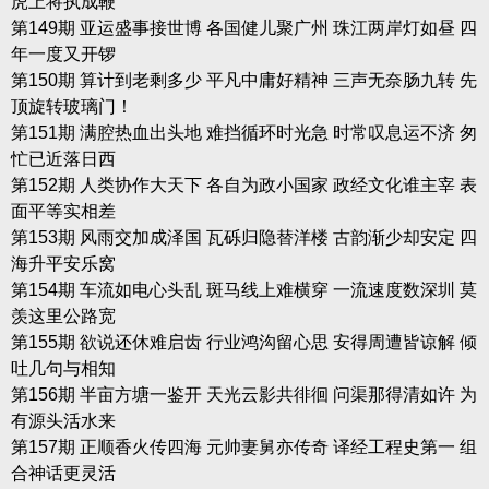
虎上将执成鞭
第149期 亚运盛事接世博 各国健儿聚广州 珠江两岸灯如昼 四
年一度又开锣
第150期 算计到老剩多少 平凡中庸好精神 三声无奈肠九转 先
顶旋转玻璃门！
第151期 满腔热血出头地 难挡循环时光急 时常叹息运不济 匆
忙已近落日西
第152期 人类协作大天下 各自为政小国家 政经文化谁主宰 表
面平等实相差
第153期 风雨交加成泽国 瓦砾归隐替洋楼 古韵渐少却安定 四
海升平安乐窝
第154期 车流如电心头乱 斑马线上难横穿 一流速度数深圳 莫
羡这里公路宽
第155期 欲说还休难启齿 行业鸿沟留心思 安得周遭皆谅解 倾
吐几句与相知
第156期 半亩方塘一鉴开 天光云影共徘徊 问渠那得清如许 为
有源头活水来
第157期 正顺香火传四海 元帅妻舅亦传奇 译经工程史第一 组
合神话更灵活