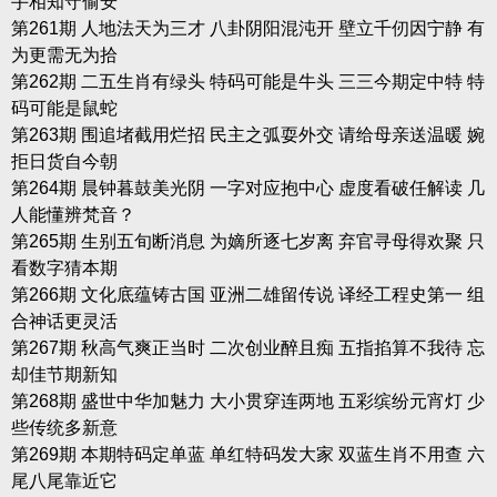
手相知守偷安
第261期 人地法天为三才 八卦阴阳混沌开 壁立千仞因宁静 有
为更需无为拾
第262期 二五生肖有绿头 特码可能是牛头 三三今期定中特 特
码可能是鼠蛇
第263期 围追堵截用烂招 民主之弧耍外交 请给母亲送温暖 婉
拒日货自今朝
第264期 晨钟暮鼓美光阴 一字对应抱中心 虚度看破任解读 几
人能懂辨梵音？
第265期 生别五旬断消息 为嫡所逐七岁离 弃官寻母得欢聚 只
看数字猜本期
第266期 文化底蕴铸古国 亚洲二雄留传说 译经工程史第一 组
合神话更灵活
第267期 秋高气爽正当时 二次创业醉且痴 五指掐算不我待 忘
却佳节期新知
第268期 盛世中华加魅力 大小贯穿连两地 五彩缤纷元宵灯 少
些传统多新意
第269期 本期特码定单蓝 单红特码发大家 双蓝生肖不用查 六
尾八尾靠近它