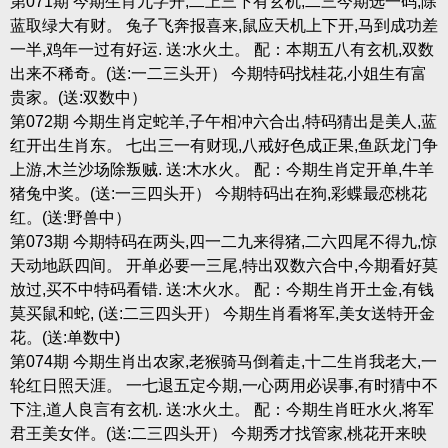
第071期 今期生肖九字开,二上三下有玄机,二三今期选一码,除
蓝取绿大有财。 兔子飞奔报喜来,鼠应天机上下开,马到成功差
一半,鸡年一过有好运. 送:水火土。 配：本期五八有玄机,双数
出来不稀奇。(送:一二三头开） 今期特码找桂花,小姐生有富
贵家。(送:双数中）
第072期 今期生肖定蛇羊,子午相冲六合出,特码猜出是美人,蓝
红开出生肖东。 七出三一有财现,八戒好色成正果,鱼跃龙门争
上游,木兰沙场除叛贼. 送:木水火。 配：今期生肖定开单,牛羊
猪兔中奖。(送:一三四头开） 今期特码出在狗,彩蝶最恋桃花
红。(送:野兽中）
第073期 今期特码在两头,四一二九来得猪,二六四尾不得九,惊
天动地跃四间。 开单必要一三尾,特出双数六合中,今期看好莫
放过,买不中特码看错. 送:木火水。 配：今期生肖开土金,有钱
莫买鼠和蛇, (送:二三四头开） 今期生肖看将军,美女送特开金
花。(送:单数中)
第074期 今期生肖出农家,老猴骑马倒着走,十二生肖我老大,一
轮红日照天涯。 一七退五定今期,一心两用必误事,有时猜中不
下注,道人良言有玄机. 送:水火土。 配：今期生肖旺水火,将军
君王美女伴。(送:二三四头开） 今期秀才找管家,桃花开来映