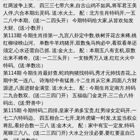
红两波争上奖。 四三三七带六来,自古山鸡不如风,将军君王美
人伴,六合本期出灵码. 送:水火土。 配：北方生肖特码开,一五
二八中本期。(送:一二四头开） 今期特码给大家,从皆欢知发
大财。(送:小数开）
第113期 今期生肖排第一,九宫八卦定中数,铁树开花古来稀,桃
红柳绿映山河。 单数牛羊鸡猪开,双数兔马狗必中,看双看单还
须定,心水还需自己抓. 送:金火土。 配：本期五八有玄机,双数
出来不稀奇。(送: 一二三头开） 一支独秀万人迷,红红火火中
特码。(送:单数出）
第114期 今期生肖最好查,蛇鸡狗猪找特码,秀才元帅找杏花,上
期中奖一连八。 诗海经中有猛兽,十二生肖从它来,四面八方财
源进,八面进财金满堂. 送:水火土。 配：今期生肖定南方,特码
二九合数双。(送:二三四门开） 五福临门金龙开,三二合八特
码出。(送:野兽中）
第115期 今期特码二四排,皇家子弟多宝贵,红男绿女定码开,一
七二六特码边。 四五相合二七开,龙吟虎啸一时发,太监当权众
将乱,看好合数一三八 送:金木火。 配：家中有宝一定发,特码
尾睇三六八。(送:二三四门开) 大水之分没必要,要红要蓝自己