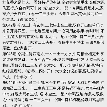
桂花香来是佳人。 看好特码你有缘,金银财宝随手来,金旺木死
伤五行,六合有码可中奖. 送:金水火。 配：今期生肖是才人,家
家户户要靠它。(送:一二三头开） 今期生肖出英雄,状元武士
带红花, （送:家畜出）
第042期 今期二门有玄机,二七头上合三数,双数开出组单码,九
来公开得四五。 一七退五定今期,一心两用必误事,有时猜中不
下注,道人良言有玄机. 送;木火土。 配：今期生肖二三八,六合
有财君可取。（送:零二四头开） 春秋生肖有特出,三四八取其
尾数。(送:家畜开)
第043期 今期生肖西南方,一木一土一方水,牛马相合相克出,买
定红蓝有发财。 三五相合二七开,龙吟虎啸一时发,太监当权众
将乱,看好合数二三五 送:金木水。 配：今期猪鼠无希望,特码
红绿最理想。(送:零二四头开） 大水之分没必要,要红要绿自
己挑。(送:单数中)
第044期 今期生肖二七加,六合出在百姓家,西天取经打先锋,红
粉知己二五来。 十二生肖正正中,不是特码不在此,六畜兴旺家
中肖,静观大局有生机. 送:木金土。 配：特码送给有缘人,双数
之中寻特码.( 送:一二三头开） 今期生肖找梅花,嫦娥月宫思情
郎。（送:红蓝奖）