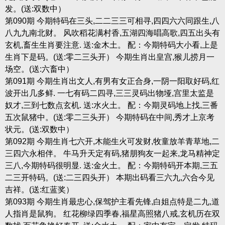
发。(送:双数中）
第090期 今期特码在三头,二二三三可相寻,四四六六同跟生,八
八九九南北财。 风吹稻花满村香,五湖四海唱高歌,四五出头有
玄机,畜生生肖要注意. 送:金木土。 配：今期特码大小看,上是
生肖下是码。(送:零二三头开） 今期生肖出皇宫,猴儿捞月一
场空。(送:六畜中）
第091期 今期生肖出文人,有男有女正合身,一阴一阳取好码,红
波开出几多鲜. 一七有码二四寻,三三灵码出物垭,宫里太监是
奴才,三到七数点玄机. 送:水火土。 配：今期灵码地上找,三番
五次鼠猪中。(送:零二三头开） 今期特码在中间,秀才上京考
状元。(送:双数中）
第092期 今期生肖七六开,木能生火可发财,牧童放羊青草地,二
三四六永相伴。 牛马升天定有码,猪朋狗友一起来,龙马精神定
三八,今期特码很明显. 送:金火土。 配：今期特码开本期,三五
二三开特码。(送:二三四头开） 本期出码看三六九,六合今见
吉祥。(送:红蓝奖）
第093期 今期生肖最忠心,保驾护主看先锋,白姐点特是二九,道
人指肖是鼠狗。 红花柳绿四季春,福星高照猪八戒,玄机历在双