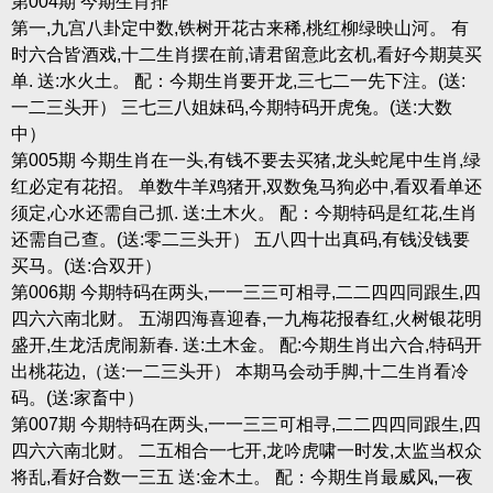
第004期 今期生肖排
第一,九宫八卦定中数,铁树开花古来稀,桃红柳绿映山河。 有
时六合皆酒戏,十二生肖摆在前,请君留意此玄机,看好今期莫买
单. 送:水火土。 配：今期生肖要开龙,三七二一先下注。(送:
一二三头开） 三七三八姐妹码,今期特码开虎兔。(送:大数
中）
第005期 今期生肖在一头,有钱不要去买猪,龙头蛇尾中生肖,绿
红必定有花招。 单数牛羊鸡猪开,双数兔马狗必中,看双看单还
须定,心水还需自己抓. 送:土木火。 配：今期特码是红花,生肖
还需自己查。(送:零二三头开） 五八四十出真码,有钱没钱要
买马。(送:合双开）
第006期 今期特码在两头,一一三三可相寻,二二四四同跟生,四
四六六南北财。 五湖四海喜迎春,一九梅花报春红,火树银花明
盛开,生龙活虎闹新春. 送:土木金。 配:今期生肖出六合,特码开
出桃花边,（送:一二三头开） 本期马会动手脚,十二生肖看冷
码。(送:家畜中）
第007期 今期特码在两头,一一三三可相寻,二二四四同跟生,四
四六六南北财。 二五相合一七开,龙吟虎啸一时发,太监当权众
将乱,看好合数一三五 送:金木土。 配：今期生肖最威风,一夜