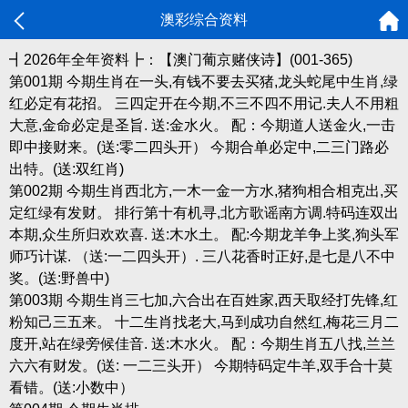
澳彩综合资料
┫2026年全年资料┣：【澳门葡京赌侠诗】(001-365)
第001期 今期生肖在一头,有钱不要去买猪,龙头蛇尾中生肖,绿
红必定有花招。 三四定开在今期,不三不四不用记.夫人不用粗
大意,金命必定是圣旨. 送:金水火。 配：今期道人送金火,一击
即中接财来。(送:零二四头开） 今期合单必定中,二三门路必
出特。(送:双红肖)
第002期 今期生肖西北方,一木一金一方水,猪狗相合相克出,买
定红绿有发财。 排行第十有机寻,北方歌谣南方调.特码连双出
本期,众生所归欢欢喜. 送:木水土。 配:今期龙羊争上奖,狗头军
师巧计谋. （送:一二四头开）. 三八花香时正好,是七是八不中
奖。(送:野兽中)
第003期 今期生肖三七加,六合出在百姓家,西天取经打先锋,红
粉知己三五来。 十二生肖找老大,马到成功自然红,梅花三月二
度开,站在绿旁候佳音. 送:木水火。 配：今期生肖五八找,兰兰
六六有财发。(送: 一二三头开） 今期特码定牛羊,双手合十莫
看错。(送:小数中）