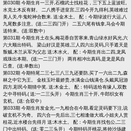
第030期 今期生肖一三开,石榴武士找桂花，三下五上蓝波旺,
水克土木反有财。 二八携手进皇宫,三四今开九得利,英雄难过
美人关,牛鬼蛇神合数来. 送:金木土。 配：今期绿波行大运,八
九尾数多注意。(送:二三四门开） 二五六尾有钱拿,马会今期
送特来。(送:双数中）
第031期 今期生肖土在头,梅花香自苦寒来,青山绿水好风光,六
六大顺出特码。 梁山好汉是英雄,三人四六出灵码,只手遮天是
叛贼,木兰从军为父志 送:木水火。 配：今期生肖出二四,龙凤
戏珠出本期。(送:一二三门开） 两肖相冲出真码,是龙是凤自
己查。(送:单数出)
第032期 今期特尾二三七,三八三九还要防,买了一六出二九,森
林之中它为王。 金枝玉叶最娇贵,水满金山钱满仓.头戴凤冠游
四方,彩民今期猜中奖. 送:木金土。 配：特码送给有缘人,双数
之中寻特码.( 送:一二三头开） 今期生肖三十开, 牛郎织女有
玄机。(送: 合双中）
第033期 今期生肖发金光,一九相合在今期,看定灵码要下注,说
破玄机不为奇。 四六合一先后出,三七相逢做大戏,小姐夫人赏
桂花,近水楼台先得月 送:木水土。 配：今期生肖找包公,二三
门中出特码。(送: 零二三头开） 今期特码开桃花,将帅沙场建