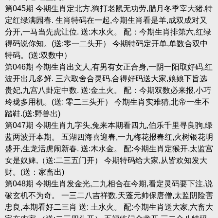
第045期 今期生肖定北方,狗打老鼠无功劳,腊月冬季宰大猪,特
定红绿满园春. 生肖特码在一起,今期生肖看是羊,成双成对又
分开,一马当先虎让位. 送:木水火。 配：今期生肖排第六,红绿
得码说你知。(送:零一二头开） 今期特码定开单,单数合双中
特码。(送:双数中）
第046期 今期生肖出文人,有男有女正合身,一阴一阳取好码,红
波开出几多鲜. 三六取舍合灵码,合得好码送大家,娘娘下旨选
贵妃,九宫八卦定中数. 送:金土火。 配：今期双数必来报,小巧
玲珑多用机。(送: 零二三头开） 今期生肖实难猜,北帝一生不
踏鞋.(送:野兽出)
第047期 今期生肖九字头,兔来本期看四九,伯乐千里寻良驹,绿
蓝两波开本期。 五湖四海喜迎春,一九梅花报春红,火树银花明
盛开,生龙活虎闹新春. 送:木水金。 配:今期生肖定猴开,太监宫
女是奴婢,（送:二三五门开） 今期特码给大家,从皆欢知发大
财。(送：家畜出)
第048期 今期生肖发金光,二九相合在今期,看定灵码要下注,说
破玄机不为奇。 一三二八吉祥数,天蓬元帅保唐僧,太监阴险害
忠良,本期看好二三肖 送: 土水火。 配:今期生肖送大家,六畜大