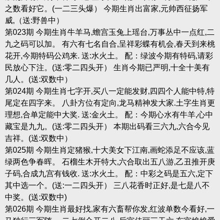
之数看好它。(一二三头爆） 今期生肖出富家,元帅西征扬军
威,（送:野兽中）
第023期 今期生肖牛羊马,蟾宫玉兔上瑶台,万事丛中一点红,二
九之码可以加。 有六有七名自合,呈祥彩蝶有机会,春天到来桃
花开,今期特码公鸡来. 送:水火土。 配：绿波今期有特码,请彩
民放心下注。(送:零二四头开） 生肖今期已严明,十全十美有
几人。(送:双数中）
第024期 今期生肖七字开,买八一定能发财,四四个人能中特,特
尾定在四字来。 八卦方位有定向,龙马精神发大家.土字生肖更
理想,合单定能中大奖. 送:金火土。 配：今期心水有牛羊,心中
藏宝是九九。(送:零二四头开） 本期出码看三六九,六合今见
吉祥。(送:双数中）
第025期 今期生肖定猪猴,十大美女下江南,画蛇添足不应该,蓝
绿两色争春晖。 石榴生木开特大,六合取出五八游,乙丑推开庚
子码,合成九宫有钱收. 送:水火土。 配：中彩之码是五六,定下
其中选一个。(送:一二四头开） 三八花香时正好,是七是八不
中奖。(送:双数中)
第026期 今期生肖最好找,家有六畜帮你发,红波单数今看好,一