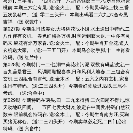
马独行三军随。 二七倒合开二八,后宫佳丽三干六,东宫娘娘爱
桃前,本期三六定有尾. 送:金火土。 配：今期灵码地上找,三番
五次鼠猪中。(送: 零二三头开） 本期出码看二六九,六合今见
吉祥。(送:双数中）
第027期 今期生肖找美女,大将桃花找小姐,水土送出中特码,二
八作伴有玄机。 春色红梅香万树,时享运到获大财.一中多有灵
码来,银花有焰万家春. 送:金火土。 配：今期生肖开金花,道人
玄机送大家。（送:一三五门开） 本期马会动手脚,十二生肖看
冷码。(送:红兰中）
第028期 今期特门一二七,湖中荷花出污泥,双数有码蓝波定,一
言九鼎是君王。 风调雨顺报喜事,日和风利大地春,二三组合有
玄机,三四组合有财气. 送:金木水。 配：五六之内有玄机,家畜
生肖有特码。(送:二三四头开） 今期看好莫放过,四头三尾不
考虑。（送:合单中）
第029期 今期特码在两头,四一二九来得猪,二六四尾不得九,惊
天动地跃四间。 二五四七发大财,红波定在中间发,特码自然双
数来,眼前机会特码在. 送:金木土。 配：今期生肖南方旺,买狗
买猪无称心。(送:二三四头开） 今期卖单必定死,二四门必出
特码。(送:六畜中)