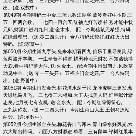
宝在农家,（送:二三四头开） 五福临门金龙开,三二合八特码
出。(送:双数中）
第049期 今期特码土中金,三流九教江湖客,蓝波看好中本期,三
五二回两合数。 二七四一再合五,红袖点灯苦读书,秀才能中状
元郎,财源广进四九归 送:金木水。 配：今期猪鼠无希望,特码
红绿最理想。(送:零二四头开） 合八特码比较好,红红火火出
特码。(送:家畜中）
第050期 今期生肖九字头,兔来本期看四九,伯乐千里寻良驹,绿
蓝两波开本期。 一生辛苦不得财,耕田种地无财发,不知赌钱搏
大彩,看中特码落大注. 送:火金土。 配:今期生肖出南方,风吹草
动见牛羊.（送:零一三头开） 五福临门金龙开,三二合八特码
出。(送:野兽中）
第051期 今期生肖发金光,桃花潭水深千尺,龙吟虎啸三更发,蓝
天绿地鸟儿飞。 二七得三六相加,大王去找美人码,奸臣献计斩
忠良,七月初七有玄机. 送:金水火。 配：今期红绿得留心,二二
三九认你发。(送:一二四头开） 今期生肖山大王,王朝马汉站
两旁。(送:单数中）
第052期 今期生肖金在头,梅花香自苦寒来,青山绿水好风光,六
六大顺出特码。 四面八方财源进,单看二三有鼠羊.绿树红果丰