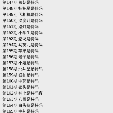
第147期 蘑菇是特码
第148期 扫把星是特码
第149期 照相机是特码
第150期 温度计是特码
第151期 路灯是特码
第152期 小学生是特码
第153期 恐龙是特码
第154期 马英九是特码
第155期 苹果是特码
第156期 老子是特码
第157期 小姐是特码
第158期 北斗星是特码
第159期 钮扣是特码
第160期 中药是特码
第161期 锁头是特码
第162期 神七是特码育
第163期 八哥是特码
第164期 白头翁是特码
第165期 中药是特码