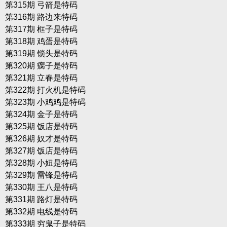
第315期 弓箭是特码
第316期 路边来特码
第317期 框子是特码
第318期 鸡蛋是特码
第319期 锁头是特码
第320期 瘸子是特码
第321期 立春是特码
第322期 打火机是特码
第323期 小鸡鸡是特码
第324期 金子是特码
第325期 饭店是特码
第326期 奴才是特码
第327期 饭店是特码
第328期 小妞是特码
第329期 雷锋是特码
第330期 王八是特码
第331期 路灯是特码
第332期 电线是特码
第333期 穷鬼子是特码