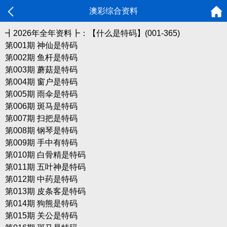
澳彩综合资料
┫2026年全年资料┣：【什么是特码】(001-365)
第001期 神仙是特码
第002期 鱼杆是特码
第003期 蘑菇是特码
第004期 窗户是特码
第005期 雨伞是特码
第006期 斑马是特码
第007期 扫把是特码
第008期 钢琴是特码
第009期 手中有特码
第010期 白骨精是特码
第011期 五叶神是特码
第012期 中药是特码
第013期 皮条客是特码
第014期 狗熊是特码
第015期 关公是特码