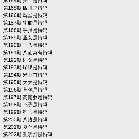
第184期 头上是特码
第185期 四川是特码
第186期 鸡蛋是特码
第187期 轮船是特码
第188期 手指是特码
第189期 圣女是特码
第190期 王八是特码
第191期 八仙桌有特码
第192期 织女是特码
第193期 蝴蝶是特码
第194期 米中有特码
第195期 太太是特码
第196期 草包是特码
第197期 高丽参是特码
第198期 鸭子是特码
第199期 狗官是特码
第200期 八路是特码
第201期 夏至是特码
第202期 孔明灯是特码