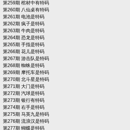
第259期 棺材中有特码
第260期 八仙桌有特码
第261期 电池是特码
第262期 疯子是特码
第263期 牛肉是特码
第264期 恐龙是特码
第265期 手指是特码
第266期 花儿是特码
第267期 游击队是特码
第268期 蜘蛛是特码
第269期 摩托车是特码
第270期 北斗星是特码
第271期 大门是特码
第272期 汽球是特码
第273期 银行有特码
第274期 右手是特码
第275期 马英九是特码
第276期 流浪汉是特码
第277期 蝴蝶是特码