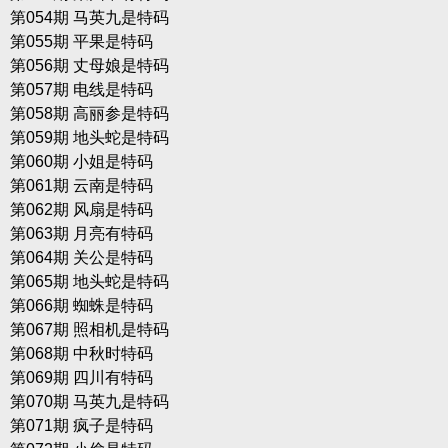
第054期 马英九是特码
第055期 平果是特码
第056期 丈母娘是特码
第057期 电线是特码
第058期 高丽参是特码
第059期 地头蛇是特码
第060期 小姐是特码
第061期 云南是特码
第062期 风扇是特码
第063期 月亮有特码
第064期 关公是特码
第065期 地头蛇是特码
第066期 蜘蛛是特码
第067期 照相机是特码
第068期 中秋时特码
第069期 四川有特码
第070期 马英九是特码
第071期 疯子是特码