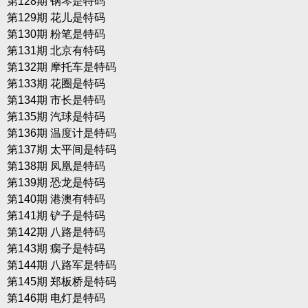
第128期 钢琴是特码
第129期 花儿是特码
第130期 粉笔是特码
第131期 北京有特码
第132期 摩托车是特码
第133期 花圈是特码
第134期 市长是特码
第135期 汽球是特码
第136期 温度计是特码
第137期 太平间是特码
第138期 凤凰是特码
第139期 恐龙是特码
第140期 港澳有特码
第141期 铲子是特码
第142期 八路是特码
第143期 瘸子是特码
第144期 八路军是特码
第145期 郑板桥是特码
第146期 电灯是特码