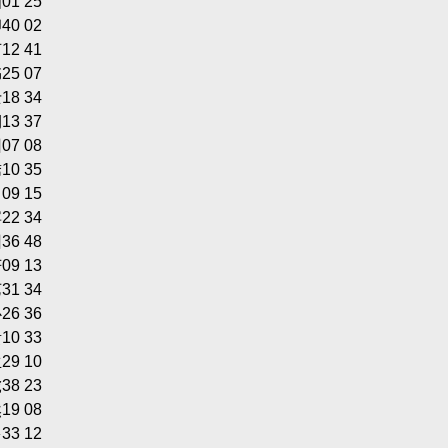
1 25
0 02
2 41
5 07
8 34
3 37
7 08
0 35
9 15
2 34
6 48
9 13
1 34
6 36
0 33
9 10
8 23
9 08
3 12