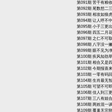
第091期 苦干有粮收2
第092期 尾数想二三2
第093期 相攻如狼虎4
第094期 让人呼不中0
第095期 小子三更出1
第096期 四五二月花1
第097期 之仁不可取4
第098期 八字没一撇1
第099期 眼不见为净2
第100期 疾风知劲草3
第101期 相合又是四0
第102期 今期报喜来2
第103期 一零有码回3
第104期 生肖最无智1
第105期 可望不可即3
第106期 佳人到三更1
第107期 三八有姐合2
第108期 两姓混一谈1
第109期 覆巢无完卵4