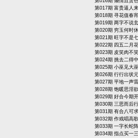
第016期 懒情且贪色4
第017期 富贵逼人来4
第018期 寻花值春宵3
第019期 两字不说玄4
第020期 穷玉何时休2
第021期 旺字不是七4
第022期 四五二月花4
第023期 皮笑肉不笑3
第024期 挑去二得中3
第025期 小巫见大巫2
第026期 行行出状元3
第027期 平地一声雷4
第028期 饱暖思淫欲0
第029期 好合今期开2
第030期 三思而后行1
第031期 有合八可求2
第032期 作戏唱高歌0
第033期 一字长蛇阵2
第034期 指点买一三3