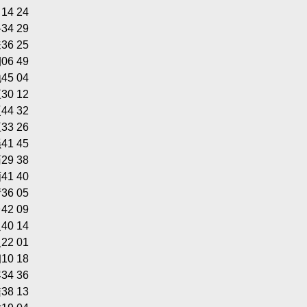
4 24
4 29
6 25
6 49
5 04
0 12
4 32
3 26
1 45
9 38
1 40
6 05
2 09
0 14
2 01
0 18
4 36
8 13