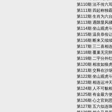
第110期 法不传六耳2
第111期 四起称独霸1
第112期 生肖为六台0
第113期 遇隙显风骚2
第114期 坐山观虎斗0
第115期 温良恭俭让1
第116期 断来又续续4
第117期 三二喜相连1
第118期 覆巢无完卵2
第119期 二宇分外红0
第120期 相攻如狼虎3
第121期 交释在沙场2
第122期 坐山观虎斗0
第123期 相连运冲天2
第124期 人不可貌相4
第125期 有金最方使3
第126期 心之官则思4
第127期 五六似连珠1