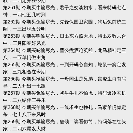
取，二四定开在今期
第261期 今期买牛输尽光，君子之交淡如水，看来特码七点
钟，一四七五几时到
第262期 今期买兔输尽光，先锋保国卫家园，狗后兔前绕二
圈，一三出现五分明
第263期 今期买狗输尽光，日出东方照大地，特出双数六合
中，三月阳春好风光
第264期 今期买蛇输尽光，曹公煮酒论英雄，龙马精神定三
八，一五单门做主角
第265期 今期买鸡输尽光，一到开码心自知，蛇鼠一窝定发
家，三九相合在今期
第266期 今期买猴输尽光，一母同生是兄弟，鼠虎生肖有码
寻，二人开出一七跟
第267期 今期买兔输尽光，初生牛儿不怕虎，特码爆冷玄机
中，二八结伴三寻乐
第268期 今期买羊输尽光，一线求生也挣扎，马猴羊虎肯定
杀，七上八下来风时
第269期 今期买羊输尽光，酷劲二诶看似简，特码落在红头
家，二四六尾发大财