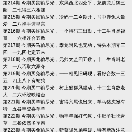
第214期 今期买鼠输尽光，东风西北四处平，龙前龙后饶三
圈，二七得三六相加
第215期 今期买鼠输尽光，冷码一二今期开，马中赤兔人最
爱，二八携手进皇宫
第216期 今期买蛇输尽光，一个特码三出勤，十二生肖是福
哥，一六相连合五数
第217期 今期买马输尽光，攀龙附凤也无功，特头本期零三
四，一九四七定五来
第218期 今期买龙输尽光，元帅太监四五数，十二生肖叫老
大，一八巧取六豪夺
第219期 今期买兔输尽光，一一相见旧码现，看好合数一三
五，四上八下有蛇狗
第220期 今期买牛输尽光，树上猴群风骚动，十二生肖数老
大，二六环绕映楼台
第221期 今期买羊输尽光，害得六尾也出来，羊马猪虎猴有
特，五谷丰登喜羊羊
第222期 今期买马输尽光，物丰年强好气氛，牛肥羊壮吃青
草，三餐依然多享泰
第223期 今期买兔输尽光，斬蔡陽兄弟釋疑，特有新改注意