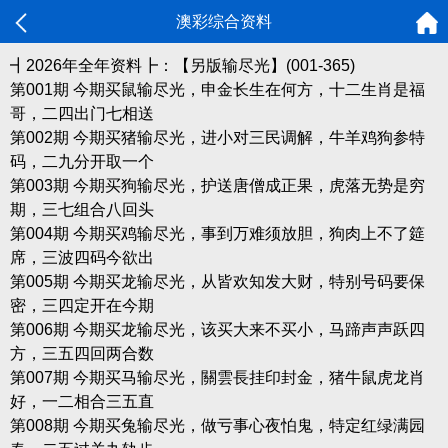
澳彩综合资料
┫2026年全年资料┣：【另版输尽光】(001-365)
第001期 今期买鼠输尽光，申金长生在何方，十二生肖是福
哥，二四出门七相送
第002期 今期买猪输尽光，进小对三民调解，牛羊鸡狗参特
码，二九分开取一个
第003期 今期买狗输尽光，护送唐僧成正果，虎落无势是穷
期，三七组合八回头
第004期 今期买鸡输尽光，事到万难须放胆，狗肉上不了筵
席，三波四码今欲出
第005期 今期买龙输尽光，从皆欢知发大财，特别号码要保
密，三四定开在今期
第006期 今期买龙输尽光，该买大来不买小，马蹄声声跃四
方，三五四回两合数
第007期 今期买马输尽光，關雲長挂印封金，猪牛鼠虎龙肖
好，一二相合三五直
第008期 今期买兔输尽光，做亏事心夜怕鬼，特定红绿满园