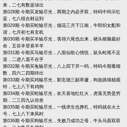
来，二七有数蓝绿出
第028期 今期买龙输尽光，两期之内必开双，特码中间示红
蓝，七八组合财运到
第029期 今期买蛇输尽光，烟花三月下江南，牛郎织女配和
谐，七月初七有玄机
第030期 今期买羊输尽光，害得六尾也出来，猪头猪脑最好
命，五谷丰登喜羊羊
第031期 今期买马输尽光，八面仙歌心情悦，鼠头蛇尾不足
道，二进八退不在乎
第032期 今期买兔输尽光，八上四下开一码，特码今期看细
数，四六二四期待出
第033期 今期买鸡输尽光，劉玄德三顧草廬，狗急跳墙稳观
特，七上八下有鸡狗
第034期 今期买蛇输尽光，欢天喜地红红火，虎落无势是穷
期，二三四九认你发
第035期 今期买蛇输尽光，一线求生也挣扎，特码就在火土
号，七上八下来风时
第036期 今期买狗输尽光，失败乃成功之母，牛头马面双双