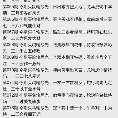
前，三一门前灯光照
第065期 今期买鼠输尽光，日出东方照大地，龙马虎蛇中本
期，三月阳春好风光
第066期 今期买狗输尽光，买虎买鸡不理想，虎前鸡后三买
七，三八和气能生财
第067期 今期买羊输尽光，酷劲二诶看似简，特码落在红头
家，二四六尾发大财
第068期 今期买鸡输尽光，送走猴年到鸡年，特攻细数发彩
民，三九千古五绝唱
第069期 今期买蛇输尽光，合双本期开特码，看准小号全下
注，三四会作一必分
第070期 今期买羊输尽光，和尚何事出真言，龙狗虎中猜特
码，一三四七八尾送
第071期 今期买鸡输尽光，一左一右数相反，蛇行狗走无定
处，三十以下金水号
第072期 今期买兔输尽光，做亏事心夜怕鬼，蛇鸡狗猪找特
码，二五过关九轨步
第073期 今期买马输尽光，定下其中选一个，牛羊对冲中为
特，二三合数四五还