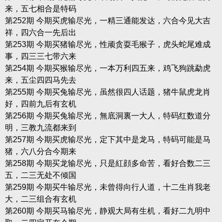
来，五七相合是特码
第252期 今期买虎输尽光，一精三通能发达，六合今见大吉
祥，四六合一先后出
第253期 今期买猪输尽光，性顽贪耍毛猴子，虎头蛇尾难成
事，四三三七带六来
第254期 今期买猴输尽光，一本万利四五来，鸡飞狗跳勐虎
来，五尘四四马先去
第255期 今期买兔输尽光，虽然很四人话题，猪牛鼠虎龙肖
好，四前九后有玄机
第256期 今期买兔输尽光，無底洞裏一大人，特码红数道分
明，三教九流都来到
第257期 今期买虎输尽光，定下其中是龙马，特码可能是马
猪，六八分合今期来
第258期 今期买龙输尽光，只是紅顔多命苦，看好合数二三
五，二三无处不倾国
第259期 今期买牛输尽光，未曾得向行人道，十二生肖我老
大，二三组合有玄机
第260期 今期买马输尽光，静观大局有生机，看好二九明中