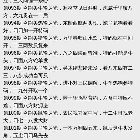
注，三人同德一条心
第093期 今期买牛输尽光，寒林空见日斜时，虎威千里镇八
方，六九贵在一二后
第094期 今期买鸡输尽光，东船西航两头现，蛇马龙狗看看
好，四四加一开特码
第095期 今期买猪输尽光，万里春归山水欢，特码就在中间
开，二三两数反复来
第096期 今期买龙输尽光，放之四海而皆准，特码可能是牛
头，四面八方蛇羊发
第097期 今期买马输尽光，吴木结悲绪未发，看八来四有二
三，八步成功当可及
第098期 今期买猪输尽光，进小对三民调解，牛羊鸡狗参特
码，二九分开取一个
第099期 今期买牛输尽光，匿玉玺孫堅背約，六畜中特应不
难，四面八方财源进
第100期 今期买鼠输尽光，农民视它家中宝，十二生肖找老
大，四七二八发大财
第101期 今期买马输尽光，一本万利四五来，鼠后灵牛头发
角，五尘四四马先去