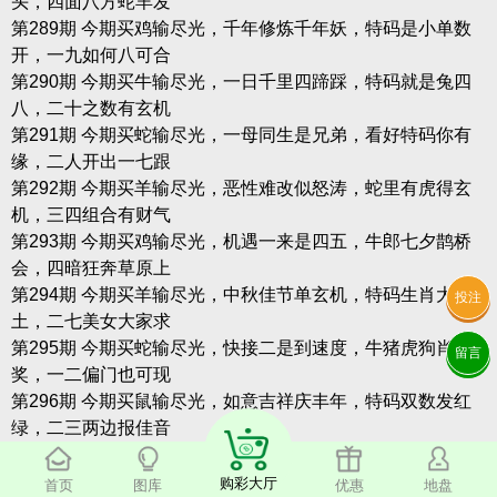
头，四面八方蛇羊发
第289期 今期买鸡输尽光，千年修炼千年妖，特码是小单数
开，一九如何八可合
第290期 今期买牛输尽光，一日千里四蹄踩，特码就是兔四
八，二十之数有玄机
第291期 今期买蛇输尽光，一母同生是兄弟，看好特码你有
缘，二人开出一七跟
第292期 今期买羊输尽光，恶性难改似怒涛，蛇里有虎得玄
机，三四组合有财气
第293期 今期买鸡输尽光，机遇一来是四五，牛郎七夕鹊桥
会，四暗狂奔草原上
第294期 今期买羊输尽光，中秋佳节单玄机，特码生肖大泽
投注
土，二七美女大家求
第295期 今期买蛇输尽光，快接二是到速度，牛猪虎狗肖中
留言
奖，一二偏门也可现
第296期 今期买鼠输尽光，如意吉祥庆丰年，特码双数发红
绿，二三两边报佳音
第297期 今期买狗输尽光，酷劲二诶看似简，龙行风雨西方
来，二四六尾发大财
购彩大厅
首页
图库
优惠
地盘