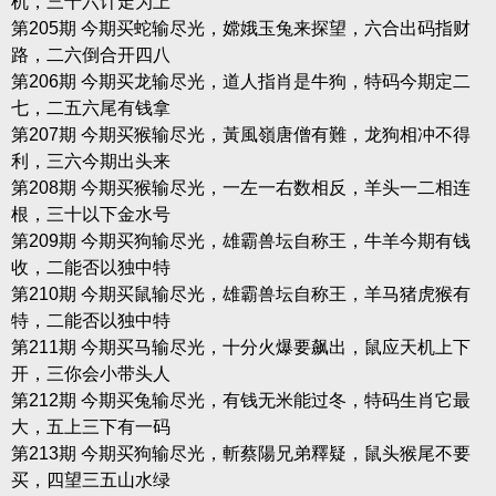
机，三十六计走为上
第205期 今期买蛇输尽光，嫦娥玉兔来探望，六合出码指财
路，二六倒合开四八
第206期 今期买龙输尽光，道人指肖是牛狗，特码今期定二
七，二五六尾有钱拿
第207期 今期买猴输尽光，黃風嶺唐僧有難，龙狗相冲不得
利，三六今期出头来
第208期 今期买猴输尽光，一左一右数相反，羊头一二相连
根，三十以下金水号
第209期 今期买狗输尽光，雄霸兽坛自称王，牛羊今期有钱
收，二能否以独中特
第210期 今期买鼠输尽光，雄霸兽坛自称王，羊马猪虎猴有
特，二能否以独中特
第211期 今期买马输尽光，十分火爆要飙出，鼠应天机上下
开，三你会小带头人
第212期 今期买兔输尽光，有钱无米能过冬，特码生肖它最
大，五上三下有一码
第213期 今期买狗输尽光，斬蔡陽兄弟釋疑，鼠头猴尾不要
买，四望三五山水绿