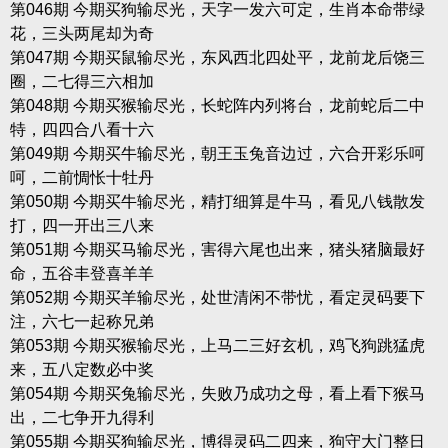
第046期 今期买狗输尽光，天字一发六可定，生肖本命带绿
花，三头两尾却为奇
第047期 今期买鼠输尽光，东风西北四处平，龙前龙后饶三
圈，二七得三六相加
第048期 今期买猴输尽光，长蛇阵内列将台，龙前蛇后二中
特，四四合八看十六
第049期 今期买牛输尽光，朝王玉兔音边过，六合开彩乐呵
呵，二前惆怅十牡丹
第050期 今期买牛输尽光，精打细算是牛马，看见八钱散发
打，四一开出三八来
第051期 今期买马输尽光，害得六尾也出来，猪头猪脑最好
命，五谷丰登喜羊羊
第052期 今期买羊输尽光，处世清闲不带忧，看定灵码要下
注，六七一起称兄弟
第053期 今期买猴输尽光，上马二三好玄机，鸡飞狗跳猛虎
来，五八定数必中奖
第054期 今期买兔输尽光，失败乃成功之母，看上看下猴马
出，二七争开九得利
第055期 今期买狗输尽光，博得灵码二四来，狗守大门整日