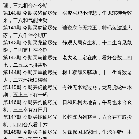
理，三九相合在今期
第140期 今期买猪输尽光，买虎买鸡不理想，牛鬼蛇神合数
来，三八和气能生财
第141期 今期买虎输尽光，谁说东海无龙王，特码蓝波送大
家，三八作伴今期开
第142期 今期买龙输尽光，静观大局有生机，十二生肖见鼠
影，二四定开在今期
第143期 今期买马输尽光，老大老二定在家，看好合数二四
七，二五成七推吉数
第144期 今期买羊输尽光，树上猴群风骚动，十二生肖数老
大，二六环绕映楼台
第145期 今期买虎输尽光，有钱无米能过冬，龙马虎蛇中本
期，五上三下有一码
第146期 今期买狗输尽光，日和风利大地春，牛马也来合玄
机，三三幸有好日月
第147期 今期买蛇输尽光，长蛇阵内列将台，六合在前取投
机，四四合八看十六
第148期 今期买羊输尽光，先锋保国卫家园，牛蛇羊猪中生