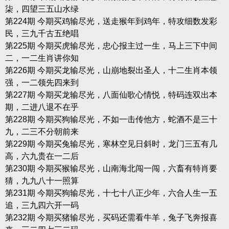
柒，四望三五山水绿
第224期 今期买鸡输尽光，送走猴年到鸡年，特攻细数发彩
民，三九千古五绝唱
第225期 今期买虎输尽光，忠心报主过一生，马上三下中间
二，一二生肖讲你知
第226期 今期买龙输尽光，山崩地裂出圣人，十二生肖本领
强，一二领先四来到
第227期 今期买龙输尽光，八面仙歌心情悦，特码连双出本
期，二进八退不在乎
第228期 今期买狗输尽光，不如一击传他方，蛇酒不是三十
九，二三不分朝前来
第229期 今期买兔输尽光，寒林空见日斜时，龙门三五有几
高，六九贵在一二后
第230期 今期买猴输尽光，山南海北闯一闯，六畜有特肖要
猜，九九八十一照算
第231期 今期买狗输尽光，十七十八正少年，六合人生一五
追，三九四六开一码
第232期 今期买猪输尽光，买码还需看牛羊，兔子飞奔报喜