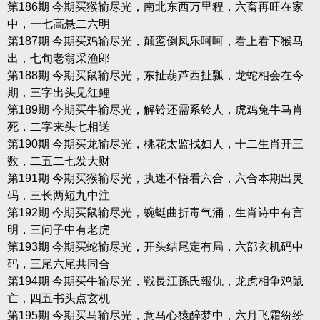
第186期 今期买猴输尽光，南北东西万里程，六畜再旺在家
中，一七高悬二六明
第187期 今期买鸡输尽光，颠鸾倒凤乐呵呵，看上看下猴马
出，七旬老翁采渔郎
第188期 今期买鼠输尽光，东扯葫芦西扯瓢，龙蛇相会在今
期，三字出头见红鲤
第189期 今期买牛输尽光，解铃还需系铃人，虎鸡兔牛马肖
死，二字来头七相送
第190期 今期买龙输尽光，桃花太监找妇人，十二生肖开三
数，二五二七发大财
第191期 今期买猴输尽光，执迷不悟看六合，六合本期出灵
码，三长两短九中注
第192期 今期买鼠输尽光，蜿蜓曲折毒气涌，生肖诗中有言
明，三问子中有老虎
第193期 今期买蛇输尽光，开头结尾定有局，六部玄机码中
码，三尾六尾共同合
第194期 今期买牛输尽光，戰長江孫氏報仇，龙虎相争鸡鼠
亡，四五书头点玄机
第195期 今期买马输尽光，意马心猿醉梦中，六月飞霜纷纷