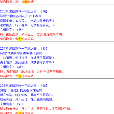
综合取肖：鼠牛虎
猴
狗猪
205期:老版跑狗一字記之曰：【南】
詩雲:万物复苏百花开 行下春风
南陌柔條，如入宝山，水远山遥难信实！
速胜能人，行下春风，万物复苏百花开？
玄機測字：《复》
解：南陌柔條，如入宝山，吉美:兔龙蛇马羊鸡。
综合取肖：兔
龙
蛇马羊鸡
204期:老版跑狗一字記之曰：【提】
詩雲: 成功要靠真本事 勇于嘗試
并非落難，何须扶持，從速放手莫遲疑！
勇于嘗試，謝絕提攜，成功要靠真本事？
玄機測字：《莫》
解：勇于嘗試，謝絕提攜，大肖:牛虎马羊狗猪。
综合取肖：牛
虎
马羊狗猪
203期:老版跑狗一字記之曰：【低】
詩雲: 一轮红日找天边 时来运转
活在低端，犹如蚂蚁，此肖平生最霸气。
取长补短，只为生计，任人践踏地底泥。
玄機測字：《拓》
解：取长补短，只为生计，贫苦生肖，牛马猴鸡狗鼠。
综合取肖：牛
马
猴鸡狗鼠