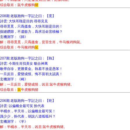
综合取肖：鼠牛虎猴狗
猪
208期:老版跑狗一字記之曰：【覓】
詩雲: 大快耳颐是目的 尋尋見見
尋尋覓覓，只爲搵食，大快耳願是目的！
探縫鑽隙，不遺餘力，爲求活命宜積極？
玄機測字：《師》
解：尋尋覓覓，只爲搵食，贫苦生肖，牛马猴鸡狗鼠。
综合取肖：牛马猴鸡狗
鼠
207期:老版跑狗一字記之曰：【執】
詩雲: 今期生肖找美女 貌合神离
敞帚自珍，更勝黄金。執着不放是愚笨！
一旦反目，爱變成恨。悔不當初太認真！
玄機測字：《崎》
解：一旦反目，爱變成恨，凶丑:鼠牛虎猴狗猪。
综合取肖：
鼠
牛虎猴狗猪
206期:老版跑狗一字記之曰：【乾】
詩雲: 以偏概全最可笑 扮代表
半桶水，半天吊，以偏概全最可笑！
識少少，扮代表，胡說八道呱呱叫？
玄機測字：《半》
解：半桶水，半天吊，凶丑:鼠牛虎猴狗猪。