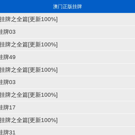
澳门正版挂牌
门挂牌之全篇[更新100%]
挂牌03
门挂牌之全篇[更新100%]
挂牌49
门挂牌之全篇[更新100%]
挂牌03
门挂牌之全篇[更新100%]
挂牌17
门挂牌之全篇[更新100%]
挂牌31