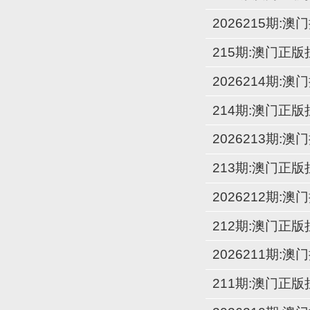
2026215期:澳
215期:澳门正版
2026214期:澳
214期:澳门正版
2026213期:澳
213期:澳门正版
2026212期:澳
212期:澳门正版
2026211期:澳
211期:澳门正版