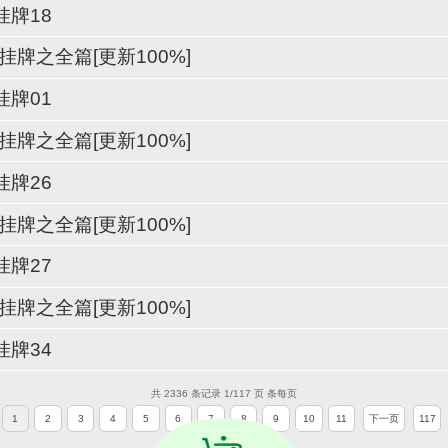
挂牌18
门挂牌之全篇[更新100%]
挂牌01
门挂牌之全篇[更新100%]
挂牌26
门挂牌之全篇[更新100%]
挂牌27
门挂牌之全篇[更新100%]
挂牌34
共 2336 条记录 1/117 页 条每页
1
2
3
4
5
6
7
8
9
10
11
下一页
117