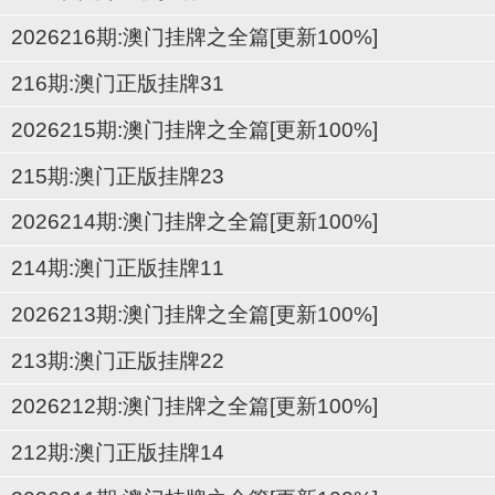
2026216期:澳门挂牌之全篇[更新100%]
216期:澳门正版挂牌31
2026215期:澳门挂牌之全篇[更新100%]
215期:澳门正版挂牌23
2026214期:澳门挂牌之全篇[更新100%]
214期:澳门正版挂牌11
2026213期:澳门挂牌之全篇[更新100%]
213期:澳门正版挂牌22
2026212期:澳门挂牌之全篇[更新100%]
212期:澳门正版挂牌14