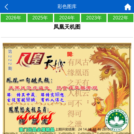
彩色图库
2026年
2025年
2024年
2023年
2022年
凤凰天机图