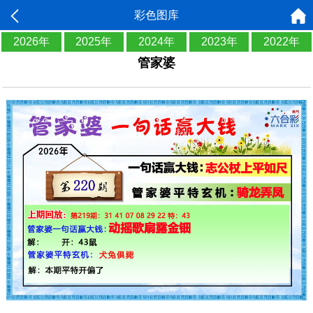
彩色图库
2026年
2025年
2024年
2023年
2022年
管家婆