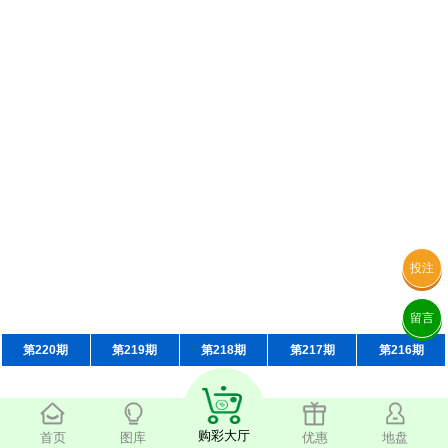
投注
留言
第220期
第219期
第218期
第217期
第216期
购彩大厅
首页
图库
优惠
地盘