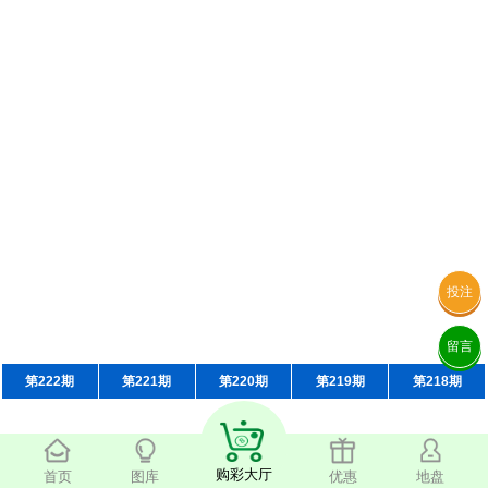
投注
留言
第222期
第221期
第220期
第219期
第218期
购彩大厅
首页
图库
优惠
地盘