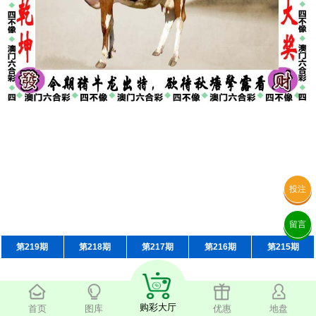
投注
留言
第219期
第218期
第217期
第216期
第215期
购彩大厅
首页
图库
优惠
地盘