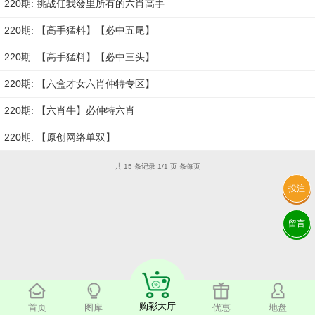
220期: 挑战任我發里所有的六肖高手
220期: 【高手猛料】【必中五尾】
220期: 【高手猛料】【必中三头】
220期: 【六盒才女六肖仲特专区】
220期: 【六肖牛】必仲特六肖
220期: 【原创网络单双】
共 15 条记录 1/1 页 条每页
投注
留言
购彩大厅
首页
图库
优惠
地盘