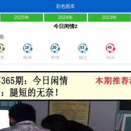
彩色图库
2025年
2024年
2023年
今日闲情2
果
1
10
20
03
45
/木
蛇/水
羊/木
鼠/土
马/火