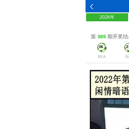
2026年
第
365
期开奖结
06
2
鸡/火
马